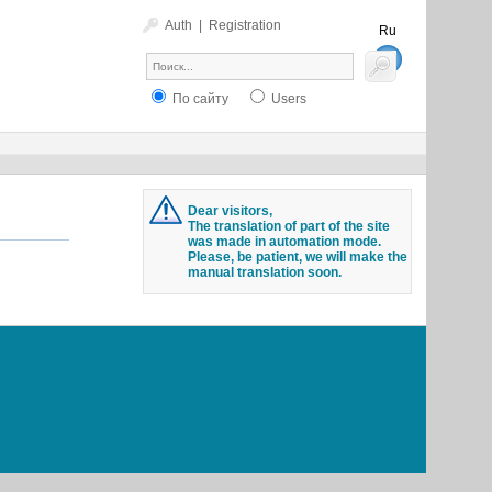
Auth
|
Registration
Ru
En
По сайту
Users
Dear visitors,
The translation of part of the site
was made in automation mode.
Please, be patient, we will make the
manual translation soon.