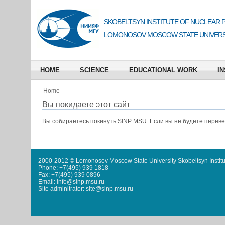
SKOBELTSYN INSTITUTE OF NUCLEAR 
LOMONOSOV MOSCOW STATE UNIVERS
HOME
SCIENCE
EDUCATIONAL WORK
IN
Home
Вы покидаете этот сайт
Вы собираетесь покинуть
SINP MSU
. Если вы не будете перев
2000-2012 © Lomonosov Moscow State University Skobeltsyn Institu
Phone: +7(495) 939 1818
Fax: +7(495) 939 0896
Email: info@sinp.msu.ru
Site adminitrator: site@sinp.msu.ru