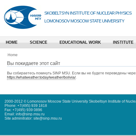
SKOBELTSYN INSTITUTE OF NUCLEAR PHYSICS
LOMONOSOV MOSCOW STATE UNIVERSITY
HOME
SCIENCE
EDUCATIONAL WORK
INSTITUTE
Home
Вы покидаете этот сайт
Вы собираетесь покинуть
SINP MSU
. Если вы не будете переведены через
https://whatweather.today/weather/bolivia/
.
2000-2012 © Lomonosov Moscow State University Skobeltsyn Institute of Nucl
Phone: +7(495) 939 1818
Fax: +7(495) 939 0896
Email: info@sinp.msu.ru
Site adminitrator: site@sinp.msu.ru