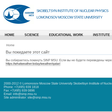
SKOBELTSYN INSTITUTE OF NUCLEAR PHYSICS
LOMONOSOV MOSCOW STATE UNIVERSITY
HOME
SCIENCE
EDUCATIONAL WORK
INSTITUTE
Home
Вы покидаете этот сайт
Вы собираетесь покинуть
SINP MSU
. Если вы не будете переведены через
https://whatweather.today/weather/qatar/
.
2000-2012 © Lomonosov Moscow State University Skobeltsyn Institute of Nucl
Phone: +7(495) 939 1818
Fax: +7(495) 939 0896
Email: info@sinp.msu.ru
Site adminitrator: site@sinp.msu.ru