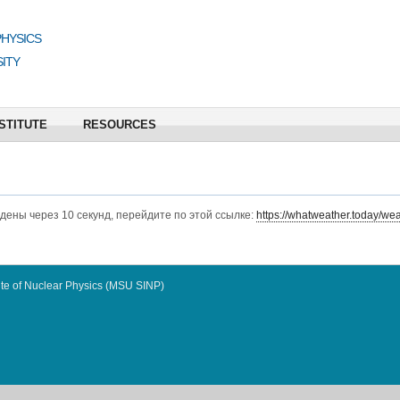
PHYSICS
ITY
STITUTE
RESOURCES
едены через 10 секунд, перейдите по этой ссылке:
https://whatweather.today/wea
te of Nuclear Physics (MSU SINP)