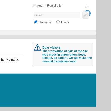
Auth
|
Registration
Ru
En
По сайту
Users
Dear visitors,
The translation of part of the site
was made in automation mode.
Please, be patient, we will make the
ther/vietnam/
.
manual translation soon.