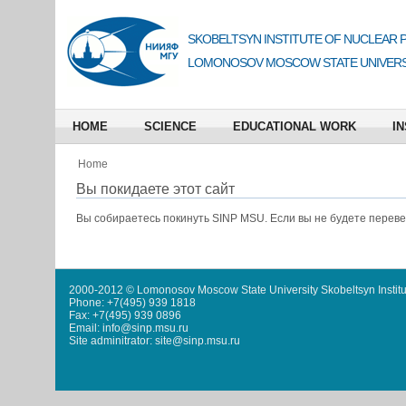
SKOBELTSYN INSTITUTE OF NUCLEAR 
LOMONOSOV MOSCOW STATE UNIVERS
HOME
SCIENCE
EDUCATIONAL WORK
IN
Home
Вы покидаете этот сайт
Вы собираетесь покинуть
SINP MSU
. Если вы не будете перев
2000-2012 © Lomonosov Moscow State University Skobeltsyn Institu
Phone: +7(495) 939 1818
Fax: +7(495) 939 0896
Email: info@sinp.msu.ru
Site adminitrator: site@sinp.msu.ru