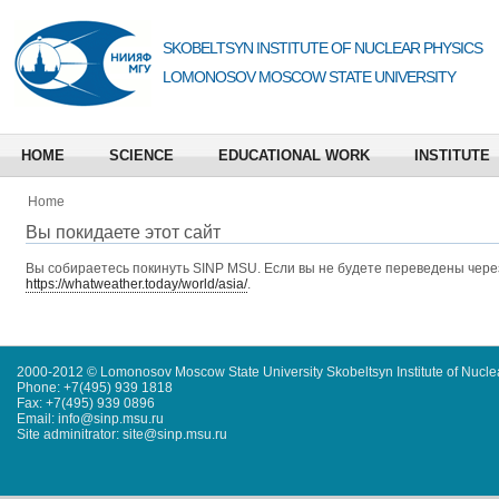
SKOBELTSYN INSTITUTE OF NUCLEAR PHYSICS
LOMONOSOV MOSCOW STATE UNIVERSITY
HOME
SCIENCE
EDUCATIONAL WORK
INSTITUTE
Home
Вы покидаете этот сайт
Вы собираетесь покинуть
SINP MSU
. Если вы не будете переведены через
https://whatweather.today/world/asia/
.
2000-2012 © Lomonosov Moscow State University Skobeltsyn Institute of Nucl
Phone: +7(495) 939 1818
Fax: +7(495) 939 0896
Email: info@sinp.msu.ru
Site adminitrator: site@sinp.msu.ru