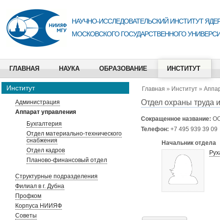
НАУЧНО-ИССЛЕДОВАТЕЛЬСКИЙ ИНСТИТУТ ЯДЕР
МОСКОВСКОГО ГОСУДАРСТВЕННОГО УНИВЕРСИ
ГЛАВНАЯ
НАУКА
ОБРАЗОВАНИЕ
ИНСТИТУТ
Институт
Главная
»
Институт
»
Аппа
Отдел охраны труда и
Администрация
Аппарат управления
Сокращенное название:
ОО
Бухгалтерия
Телефон:
+7 495 939 39 09
Отдел материально-технического
снабжения
Начальник отдела
Отдел кадров
Рух
Планово-финансовый отдел
Структурные подразделения
Филиал в г. Дубна
Профком
Корпуса НИИЯФ
Советы