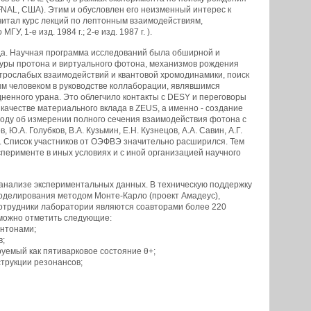
FNAL, США). Этим и обусловлен его неизменный интерес к
читал курс лекций по лептонным взаимодействиям,
 1-е изд. 1984 г.; 2-е изд. 1987 г. ).
ода. Научная программа исследований была обширной и
туры протона и виртуального фотона, механизмов рождения
трослабых взаимодействий и квантовой хромодинамики, поиск
ым человеком в руководстве коллаборации, являвшимся
ненного урана. Это облегчило контакты с DESY и переговоры
честве материального вклада в ZEUS, а именно - создание
году об измерении полного сечения взаимодействия фотона с
А. Голубков, В.А. Кузьмин, Е.Н. Кузнецов, А.А. Савин, А.Г.
. Список участников от ОЭФВЭ значительно расширился. Тем
перименте в иных условиях и с иной организацией научного
 анализе экспериментальных данных. В техническую поддержку
оделирования методом Монте-Карло (проект Амадеус),
Сотрудники лаборатории являются соавторами более 220
можно отметить следующие:
антонами;
в;
руемый как пятиварковое состояние θ+;
трукции резонансов;