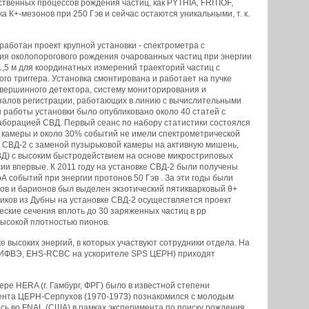
венных процессов рождения частиц, как PYTHIA, FRITIOF,
 К+-мезонов при 250 Гэв и сейчас остаются уникальными, т. к.
ботан проект крупной установки - спектрометра с
ния околопорогового рождения очарованных частиц при энергии
5 м для координатных измерений траекторий частиц с
го триггера. Установка смонтирована и работает на пучке
 вершинного детектора, систему мониторирования и
каналов регистрации, работающих в линию с вычислительными
работы установки было опубликовано около 40 статей с
аборацией СВД. Первый сеанс по набору статистики состоялся
ме камеры и около 30% событий не имели спектрометрической
та СВД-2 с заменой пузырьковой камеры на активную мишень,
ВД) с высоким быстродействием на основе микростриповых
сии впервые. К 2011 году на установке СВД-2 были получены
А событий при энергии протонов 50 Гэв . За эти годы были
ов и барионов был выделен экзотический пятикварковый θ+
иков из Дубны на установке СВД-2 осуществляется проект
ские сечения вплоть до 30 заряженных частиц в рр
высокой плотностью пионов.
 высоких энергий, в которых участвуют сотрудники отдела. На
 ИФВЭ, EHS-RCBC на ускорителе SPS ЦЕРН) приходят
е HERA (г. Гамбург, ФРГ) было в известной степени
мента ЦЕРН-Серпухов (1970-1973) познакомился с молодым
сь во FNAL (США) в рамках эксперимента по поиску рождения