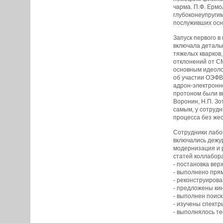
чарма. П.Ф. Ермо
глубоконеупруги
послуживших основ
Запуск первого 
включала деталь
тяжелых кварков
отклонений от СМ
основным идеоло
об участии ОЭФВ
адрон-электронно
протоном были вк
Воронин, Н.П. З
самым, у сотрудн
процесса без жес
Сотрудники лабо
включались дежу
модернизация и 
статей коллабор
- постановка вер
- выполнено прям
- реконструирова
- предложены ки
- выполнен поиск
- изучены спектр
- выполнялось т