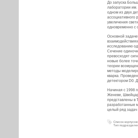
До запуска Боль
лаборатории им.
одном из двух де
ассоциативного р
увеличения свети
одновременно с о
Основной задаче
взаимодействиях.
исследованию оди
Сечение одиночн
превосходят сиг
новые более точ
теории возмущен
методы моделиро
кварка. Проведе
детектором D0. Д
Начиная с 1998 
Женеве, Швейцар
представлены в T
разработанные м
целый ряд задач 
Список корпусов
Тип подразделе