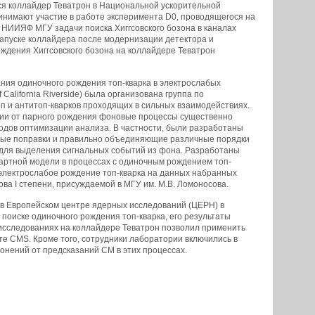
ся коллайдер Теватрон в Национальной ускорительной
инимают участие в работе эксперимента D0, проводящегося на
 НИИЯФ МГУ задачи поиска Хиггсовского бозона в каналах
запуске коллайдера после модернизации детектора и
ждения Хиггсовского бозона на коллайдере Теватрон
ия одиночного рождения топ-кварка в электрослабых
California Riverside) была организована группа по
оп и антитоп-кварков проходящих в сильных взаимодействиях.
чии от парного рождения фоновые процессы существенно
одов оптимизации анализа. В частности, были разработаны
ые поправки и правильно объединяющие различные порядки
для выделения сигнальных событий из фона. Разработаны
ртной модели в процессах с одиночным рождением топ-
электрослабое рождение топ-кварка на данных набранных
ва I степени, присуждаемой в МГУ им. М.В. Ломоносова.
 в Европейском центре ядерных исследований (ЦЕРН) в
оиске одиночного рождения топ-кварка, его результаты
 исследованиях на коллайдере Теватрон позволил применить
е CMS. Кроме того, сотрудники лаборатории включились в
онений от предсказаний СМ в этих процессах.