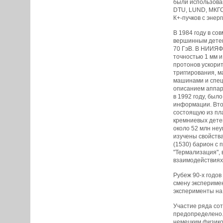
были использова
DTU, LUND, МКГС.
К+-пучков с энер
В 1984 году в с
вершинным детект
70 ГэВ. В НИИЯФ
точностью 1 мм и
протонов ускори
триггирования, м
машинами и спец
описанием аппар
в 1992 году, был
информации. Втор
состоящую из пл
кремниевых детек
около 52 млн неу
изучены свойств
(1530) барион с 
"Термализация", 
взаимодействиях 
Рубеж 90-х годов
смену экспериме
эксперименты на
Участие ряда сот
предопределено.
немецким физиком