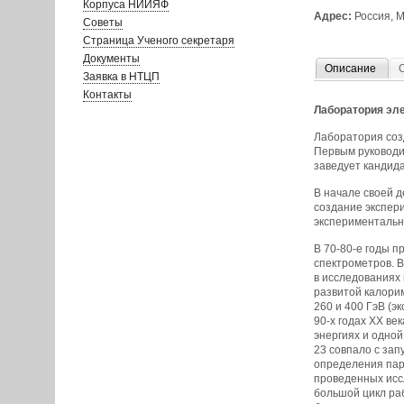
Корпуса НИИЯФ
Адрес:
Россия, М
Советы
Страница Ученого секретаря
Документы
Описание
Заявка в НТЦП
Контакты
Лаборатория эл
Лаборатория созд
Первым руководи
заведует кандид
В начале своей 
создание экспер
экспериментальн
В 70-80-е годы 
спектрометров. 
в исследованиях
развитой калори
260 и 400 ГэВ (э
90-х годах XX ве
энергиях и одной
23 совпало с за
определения пара
проведенных исс
большой цикл ра