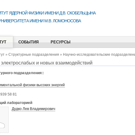
ТУТ ЯДЕРНОЙ ФИЗИКИ ИМЕНИ Д.В. СКОБЕЛЬЦЫНА
УНИВЕРСИТЕТА ИМЕНИ М.В. ЛОМОНОСОВА
ТУТ
СОБЫТИЯ
РЕСУРСЫ
тут
»
Структурные подразделения
»
Научно-исследовательские подразделен
 электрослабых и новых взаимодействий
турного подразделения::
иментальной физики высоких энергий
 939 58 81
ий лабораторией
Дудко Лев Владимирович