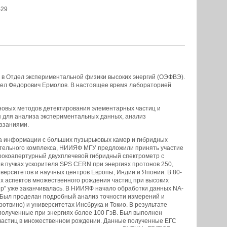
-29
н в Отдел экспериментальной физики высоких энергий (ОЭФВЭ).
вел Федорович Ермолов. В настоящее время лабораторией
новых методов детектирования элементарных частиц и
я для анализа экспериментальных данных, анализ
азаниями.
а информации с больших пузырьковых камер и гибридных
лительного комплекса, НИИЯФ МГУ предложили принять участие
рокоапертурный двухплечевой гибридный спектрометр с
в пучках ускорителя SPS CERN при энергиях протонов 250,
иверситетов и научных центров Европы, Индии и Японии. В 80-
ых аспектов множественного рождения частиц при высоких
мер" уже заканчивалась. В НИИЯФ начало обработки данных NA-
 Был проделан подробный анализ точности измерений и
твино) и университетах Инсбрука и Токио. В результате
полученные при энергиях более 100 ГэВ. Был выполнен
 частиц в множественном рождении. Данные полученные ЕГС