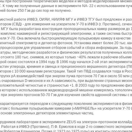
ны при построении теоретических моделей и методов моделирования множест
 К тому же полученные данные в эксперименте NA- 22 с использованием пучка
гией более 250 Гэв до сих пор не получено.
овместной работе ИФВЭ, ОИЯИ, НИИЯФ МГУ и ИФВЭ ТГУ был предложен и разра
ором (СВД) - для измерения на ускорителе У-70 в ИФВЭ (г. Протвино), сече
 МГУ была разработана конструкция пропорциональных камер размером до 1,
 комплекс накамерной и регистрирующей электроники, а также система быстро
теля У-70. Она включала быстроциклирующую пузырьковую камеру в качестве
агнитный спектрометр и детектор фотонов. Установка имеет более 20 тыс. 
процессором для управления отбором событий и сбора информации. За годы 
атуры, методических разработок и физических результатов полученных колл
о отснято 180 тыс. снимков, из которых только ~40% лежали в рабочем объе
ой сеанс состоялся в 1994 году. В 1996 году начался 2-ой этап эксперимен
астин углерода, кремния и свинца и прецизионного вершинного детектора (П
торов с 10 000 каналами регистрации. Такой тип ПВД создавался тогда в Рос
пругих рА взаимодействий при энергии пучка протонов 70 Гэв и около 50 млн р
а очарованных D-мезонов и их А-зависимость, при выделении странных мезон
положительной четностью и странностью +1. В 2003 году по предложению физ
в котором с использованием жидководородной мишени измерялись топологиче
при энергиях протонов 50-70 Гэв для изучения свойств адронной системы с 
 характеризуется переходом к следующему поколению экспериментов в физике
нтам с большими пузырьковыми камерами («МИРАБЕЛЬ» на ускорителе У-70
 основе электронных детекторов элементарных частиц.
рудников лаборатории в эксперименте ZEUS на электрон-протонном коллайдер
 Работая в ИФВЭ (Протвино), П.Ф. Ермолов в ходе 2-го совместного экспери
 Робертом Кланнером. Позже (с 1973 по 1975 годы) их контакты продолжили