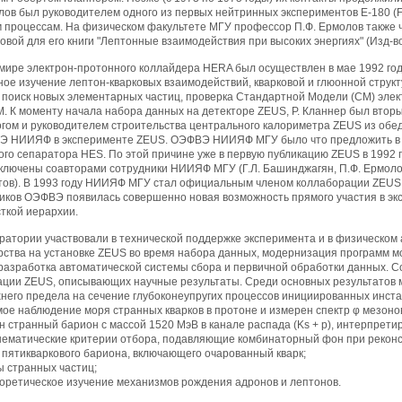
лов был руководителем одного из первых нейтринных экспериментов Е-180 (
м процессам. На физическом факультете МГУ профессор П.Ф. Ермолов также 
ой для его книги "Лептонные взаимодействия при высоких энергиях" (Изд-во МГУ,
в мире электрон-протонного коллайдера HERA был осуществлен в мае 1992 г
ное изучение лептон-кварковых взаимодействий, кварковой и глюонной струк
, поиск новых элементарных частиц, проверка Стандартной Модели (СМ) элек
. К моменту начала набора данных на детекторе ZEUS, Р. Кланнер был втор
гом и руководителем строительства центрального калориметра ZEUS из обед
Э НИИЯФ в эксперименте ZEUS. ОЭФВЭ НИИЯФ МГУ было что предложить в ка
го сепаратора HES. По этой причине уже в первую публикацию ZEUS в 1992 
лючены соавторами сотрудники НИИЯФ МГУ (Г.Л. Башинджагян, П.Ф. Ермолов, Ю.
отов). В 1993 году НИИЯФ МГУ стал официальным членом коллаборации ZEUS
иков ОЭФВЭ появилась совершенно новая возможность прямого участия в экс
ткой иерархии.
ратории участвовали в технической поддержке эксперимента и в физическом
рства на установке ZEUS во время набора данных, модернизация программ м
разработка автоматической системы сбора и первичной обработки данных. 
ации ZEUS, описывающих научные результаты. Среди основных результатов 
хнего предела на сечение глубоконеупругих процессов инициированных инст
ое наблюдение моря странных кварков в протоне и измерен спектр φ мезоно
н странный барион с массой 1520 МэВ в канале распада (Ks + p), интерпрети
нематические критерии отбора, подавляющие комбинаторный фон при реконс
 пятикваркового бариона, включающего очарованный кварк;
ы странных частиц;
еоретическое изучение механизмов рождения адронов и лептонов.