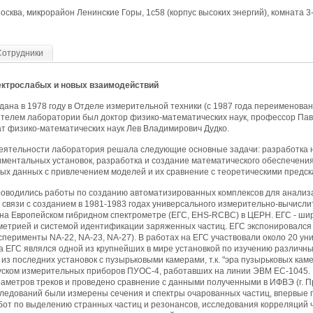
осква, микрорайон Ленинские Горы, 1с58 (корпус высоких энергий), комната 3
Сотрудники
ектрослабых и новых взаимодействий
ана в 1978 году в Отделе измерительной техники (с 1987 года переименова
телем лаборатории был доктор физико-математических наук, профессор Па
ат физико-математических наук Лев Владимирович Дудко.
деятельности лаборатория решала следующие основные задачи: разработка 
иментальных установок, разработка и создание математического обеспечени
ых данных с привлечением моделей и их сравнение с теоретическими предск
проводились работы по созданию автоматизированных комплексов для анализ
В связи с созданием в 1981-1983 годах универсального измерительно-вычис
 на Европейском гибридном спектрометре (ЕГС, EHS-RCBC) в ЦЕРН. ЕГС - ши
метрией и системой идентификации заряженных частиц. ЕГС экспонировался 
ксперименты NA-22, NA-23, NA-27). В работах на ЕГС участвовали около 20 ун
ка ЕГС являлся одной из крупнейших в мире установкой по изучению различн
 из последних установок с пузырьковыми камерами, т.к. "эра пузырьковых ка
пуском измерительных приборов ПУОС-4, работавших на линии ЭВМ ЕС-1045.
метров треков и проведено сравнение с данными полученными в ИФВЭ (г. Про
ледований были измерены сечения и спектры очарованных частиц, впервые 
бот по выделению странных частиц и резонансов, исследования корреляций