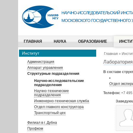
НАУЧНО-ИССЛЕДОВАТЕЛЬСКИЙ ИНСТИ
МОСКОВСКОГО ГОСУДАРСТВЕННОГО 
ГЛАВНАЯ
НАУКА
ОБРАЗОВАНИЕ
ИНСТИ
Институт
Главная
»
Инсти
Лаборатория
Администрация
Аппарат управления
В составе струк
Структурные подразделения
Научно-исследовательские
Отдел экспер
подразделения
Научно-технические
Телефон:
+7 495
подразделения
Инженерно-техническая служба
Заведующ
Отдел главного конструктора
Транспортный цех
Филиал в г. Дубна
Профком