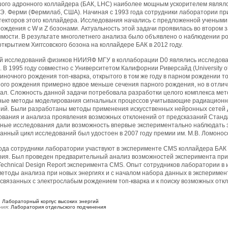
шого адронного коллайдера (БАК, LHC) наиболее мощным ускорителем являл
 Э. Ферми (Фермилаб, США). Начиная с 1993 года сотрудники лаборатории пр
текторов этого коллайдера. Исследования начались с предложенной учеными
ождения с W и Z бозонами. Актуальность этой задачи проявилась во втором 
мости. В результате многолетнего анализа было объявлено о наблюдении ро
ткрытием Хиггсовского бозона на коллайдере БАК в 2012 году.
й исследований физиков НИИЯФ МГУ в коллаборации D0 являлись исследован
 В 1995 году совместно с Университетом Калифорнии Риверсайд (University of 
ночного рождения топ-кварка, открытого в том же году в парном рождении т
ого рождения примерно вдвое меньше сечения парного рождения, но в отли
нал. Сложность данной задачи потребовала разработки целого комплекса мет
ные методы моделирования сигнальных процессов учитывающие радиационн
ий. Были разработаны методы применения искусственных нейронных сетей 
вания и анализа проявления возможных отклонений от предсказаний Станда
нные исследования дали возможность впервые экспериментально наблюдать 
анный цикл исследований был удостоен в 2007 году премии им. М.В. Ломоносо
года сотрудники лаборатории участвуют в эксперименте CMS коллайдера БАК
ия. Был проведен предварительный анализ возможностей эксперимента при п
echnical Design Report эксперимента CMS. Опыт сотрудников лаборатории в
етоды анализа при новых энергиях и с началом набора данных в эксперимент
связанных с электрослабым рождением топ-кварка и к поиску возможных откл
:
Лабораторный корпус высоких энергий
ния:
Лаборатория отдельского подчинения