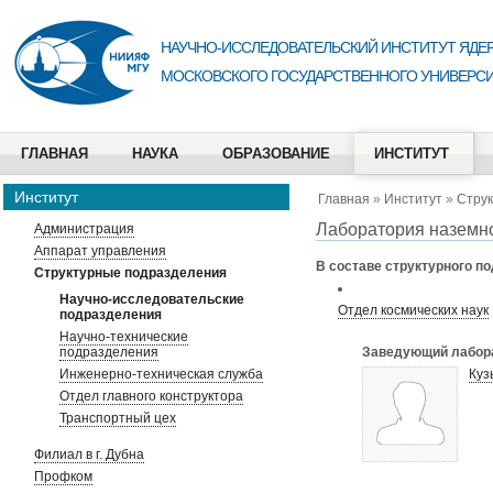
НАУЧНО-ИССЛЕДОВАТЕЛЬСКИЙ ИНСТИТУТ ЯДЕР
МОСКОВСКОГО ГОСУДАРСТВЕННОГО УНИВЕРСИ
ГЛАВНАЯ
НАУКА
ОБРАЗОВАНИЕ
ИНСТИТУТ
Институт
Главная
»
Институт
»
Стру
Лаборатория наземн
Администрация
Аппарат управления
В составе структурного п
Структурные подразделения
Научно-исследовательские
Отдел космических наук
подразделения
Научно-технические
подразделения
Заведующий лабор
Инженерно-техническая служба
Куз
Отдел главного конструктора
Транспортный цех
Филиал в г. Дубна
Профком