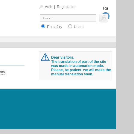
Auth
|
Registration
Ru
En
По сайту
Users
Dear visitors,
The translation of part of the site
was made in automation mode.
Please, be patient, we will make the
om/
.
manual translation soon.