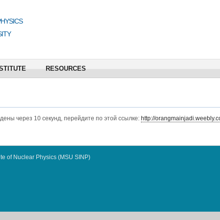
PHYSICS
ITY
STITUTE
RESOURCES
едены через 10 секунд, перейдите по этой ссылке:
http://orangmainjadi.weebly.c
te of Nuclear Physics (MSU SINP)