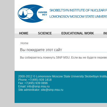
SKOBELTSYN INSTITUTE OF NUCLEAR 
LOMONOSOV MOSCOW STATE UNIVERS
HOME
SCIENCE
EDUCATIONAL WORK
IN
Home
Вы покидаете этот сайт
Вы собираетесь покинуть
SINP MSU
. Если вы не будете перев
2000-2012 © Lomonosov Moscow State University Skobeltsyn Institu
Phone: +7(495) 939 1818
Fax: +7(495) 939 0896
Email: info@sinp.msu.ru
Site adminitrator: site@sinp.msu.ru