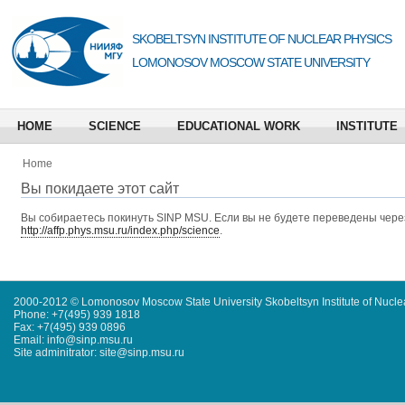
SKOBELTSYN INSTITUTE OF NUCLEAR PHYSICS
LOMONOSOV MOSCOW STATE UNIVERSITY
HOME
SCIENCE
EDUCATIONAL WORK
INSTITUTE
Home
Вы покидаете этот сайт
Вы собираетесь покинуть
SINP MSU
. Если вы не будете переведены через
http://affp.phys.msu.ru/index.php/science
.
2000-2012 © Lomonosov Moscow State University Skobeltsyn Institute of Nucl
Phone: +7(495) 939 1818
Fax: +7(495) 939 0896
Email: info@sinp.msu.ru
Site adminitrator: site@sinp.msu.ru