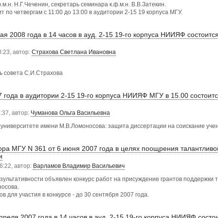
м.н. Н.Г.Чеченин, секретарь семинара к.ф.м.н. В.В.Затекин.
 по четвергам с 11:00 до 13:00 в аудитории 2-15 19 корпуса МГУ.
ая 2008 года в 14 часов в ауд. 2-15 19-го корпуса НИИЯФ состои
0:23, автор:
Страхова Светлана Ивановна
ь совета С.И.Страхова
 года в аудитории 2-15 19-го корпуса НИИЯФ МГУ в 15.00 состоитс
:37, автор:
Чуманова Ольга Васильевна
 университете имени М.В.Ломоносова: защита диссертации на соискание учен
ора МГУ N 361 от 6 июня 2007 года в целях поощрения талантлив
и
6:22, автор:
Варламов Владимир Васильевич
зультативности объявлен конкурс работ на присуждение грантов поддержки 
носова.
в для участия в конкурсе - до 30 сентября 2007 года.
преля 2007 года в 14 часов в ауд. 2-15 19-го корпуса НИИЯФ сос