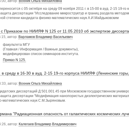
5:00, автор:
Вохник Ольга Михайловна
ереносится с 05 октября на среду 09 ноября 2011 г. в 15-00 в ауд. 2-15 19-го
 защита диссертации "Исследование микроструктур и границ раздела методом
еной степени кандидата физико-математических наук А.И.Майдыковским
и с Приказом по НИИЯФ N 125 от 11.05.2010 об экспертизе диссер
:15, автор:
Варламов Владимир Васильевич
факультета МГУ
(Главная / Информация / Важные документы),
модифицирован список семинаров института.
Приказ N 125.
. в среду в 16-30 в ауд. 2-15 19-го корпуса НИИЯФ (Ленинские горы
4:33, автор:
Вохник Ольга Михайловна
дидатских диссертаций Д 501.001.45 при Московском государственном универ
 защита диссертации "Модификация нанопористых диэлектрических материало
о-математических наук С.М.Зыряновым.
рмана "Радиационная опасность от галактических космических луче
4:26, автор:
Калегаев Владимир Владимирович