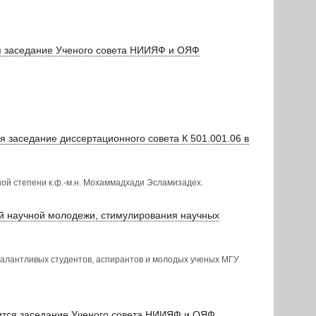
тся заседание Ученого совета НИИЯФ и ОЯФ
я заседание диссертационного совета К 501.001.06 в
ой степени к.ф.-м.н. Мохаммадхади Эсламизадех.
ой научной молодежи, стимулирования научных
талантливых студентов, аспирантов и молодых ученых МГУ
тоится заседание Ученого совета НИИЯФ и ОЯФ