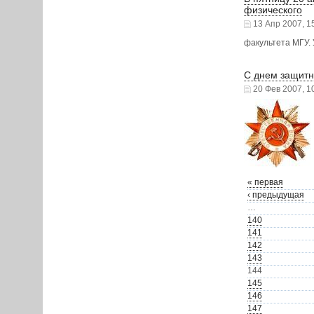
физического
13 Апр 2007, 1
факультета МГУ.
С днем защитн
20 Фев 2007, 1
« первая
‹ предыдущая
…
140
141
142
143
144
145
146
147