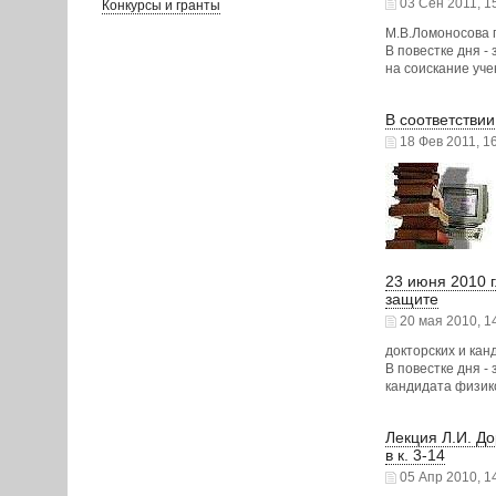
03 Сен 2011, 1
Конкурсы и гранты
М.В.Ломоносова п
В повестке дня -
на соискание уч
В соответстви
18 Фев 2011, 16
23 июня 2010 г
защите
20 мая 2010, 1
докторских и кан
В повестке дня -
кандидата физик
Лекция Л.И. До
в к. 3-14
05 Апр 2010, 1