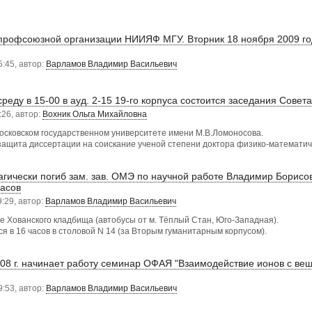
рофсоюзной организации НИИЯФ МГУ. Вторник 18 ноября 2009 год
5:45, автор:
Варламов Владимир Васильевич
среду в 15-00 в ауд. 2-15 19-го корпуса состоится заседания Cовет
:26, автор:
Вохник Ольга Михайловна
Московском государственном университете имени М.В.Ломоносова.
 защита диссертации на соискание ученой степени доктора физико-математич
агически погиб зам. зав. ОМЭ по научной работе Владимир Борисо
часов
9:29, автор:
Варламов Владимир Васильевич
е Хованского кладбища (автобусы от м. Тёплый Стан, Юго-Западная).
я в 16 часов в столовой N 14 (за Вторым гуманитарным корпусом).
008 г. начинает работу семинар ОФАЯ "Взаимодействие ионов с в
9:53, автор:
Варламов Владимир Васильевич