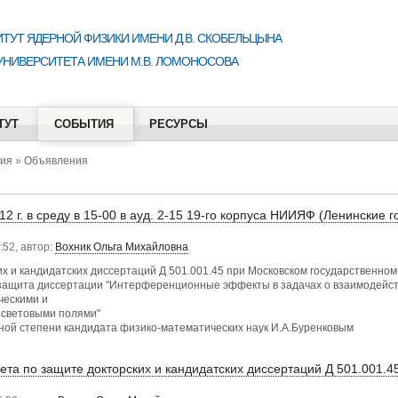
ТУТ ЯДЕРНОЙ ФИЗИКИ ИМЕНИ Д.В. СКОБЕЛЬЦЫНА
УНИВЕРСИТЕТА ИМЕНИ М.В. ЛОМОНОСОВА
ТУТ
СОБЫТИЯ
РЕСУРСЫ
ия
»
Объявления
2 г. в среду в 15-00 в ауд. 2-15 19-го корпуса НИИЯФ (Ленинские г
:52, автор:
Вохник Ольга Михайловна
х и кандидатских диссертаций Д 501.001.45 при Московском государственно
- защита диссертации "Интерференционные эффекты в задачах о взаимодейст
ческими и
 световыми полями"
еной степени кандидата физико-математических наук И.А.Буренковым
ета по защите докторских и кандидатских диссертаций Д 501.001.4