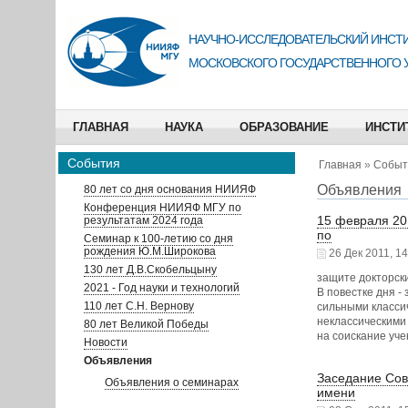
НАУЧНО-ИССЛЕДОВАТЕЛЬСКИЙ ИНСТИ
МОСКОВСКОГО ГОСУДАРСТВЕННОГО 
ГЛАВНАЯ
НАУКА
ОБРАЗОВАНИЕ
ИНСТИ
События
Главная
»
Событ
Объявления
80 лет со дня основания НИИЯФ
Конференция НИИЯФ МГУ по
15 февраля 201
результатам 2024 года
по
Семинар к 100-летию со дня
рождения Ю.М.Широкова
26 Дек 2011, 14
130 лет Д.В.Скобельцыну
защите докторски
2021 - Год науки и технологий
В повестке дня 
110 лет С.Н. Вернову
сильными класси
неклассическими
80 лет Великой Победы
на соискание уч
Новости
Объявления
Заседание Cов
Объявления о семинарах
имени