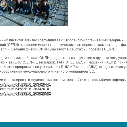
ный институт активно сотрудничает с Европейской организацией ядерных
ний (CERN) в решении многих теоретических и экспериментальных задач фи
нергий. Сегодня физики ОИЯИ участвуют в работах 20 проектов CERN.
«домашними» работами ОИЯИ продолжает свое участие в крупных междунар
таких, как LHC (CERN, Швейцария), FAIR, XFEL, DESY (Германия), KEK (Япония
тельских программах на ускорителях RHIC и Tevatron (США), входит в число у
о сооружению международного линейного коллайдера ILC.
и со стажировок и студенческих школ можно найти в фотоальбомах кафедры
k.com/album-64583816_263426441
k.com/album-64583816_263426101
k.com/album-64583816_263628582