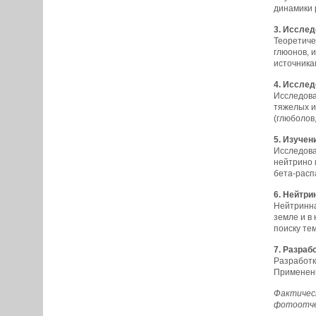
динамики 
3. Исслед
Теоретиче
глюонов, 
источника
4. Исслед
Исследова
тяжелых и
(глюболов,
5. Изучен
Исследова
нейтрино 
бета-расп
6. Нейтри
Нейтринна
земле и в
поиску те
7. Разраб
Разработк
Применени
Фактическ
фотоотче