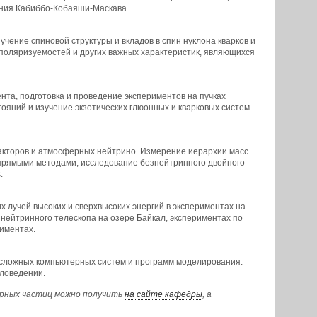
ания Кабиббо-Кобаяши-Маскава.
чение спиновой структуры и вкладов в спин нуклона кварков и
 поляризуемостей и других важных характеристик, являющихся
та, подготовка и проведение экспериментов на пучках
ояний и изучение экзотических глюонных и кварковых систем
акторов и атмосферных нейтрино. Измерение иерархии масс
прямыми методами, исследование безнейтринного двойного
.
 лучей высоких и сверхвысоких энергий в экспериментах на
 нейтринного телескопа на озере Байкал, экспериментах по
иментах.
 сложных компьютерных систем и программ моделирования.
ловедении.
арных частиц можно получить
на сайте кафедры
, а