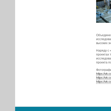
Объединен
исследова
высоких э
Наряду с 
проектах 
исследова
проекта п
Фотографи
https://v
https://v
https://v