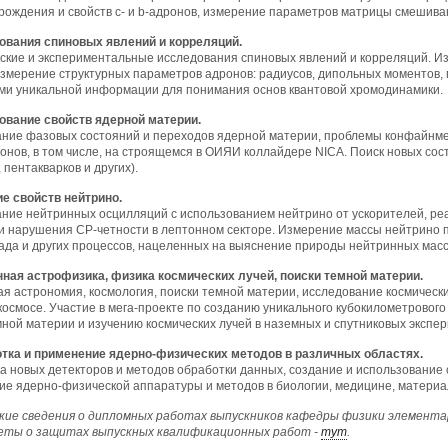
рождения и свойств с- и b-адронов, измерение параметров матрицы смешив
ования спиновых явлений и корреляций.
ские и экспериментальные исследования спиновых явлений и корреляций. Изу
измерение структурных параметров адронов: радиусов, дипольных моментов,
ми уникальной информации для понимания основ квантовой хромодинамики.
ование свойств ядерной материи.
ние фазовых состояний и переходов ядерной материи, проблемы конфайнмен
онов, в том числе, на строящемся в ОИЯИ коллайдере NICA. Поиск новых сост
 пентакварков и других).
ие свойств нейтрино.
ние нейтринных осцилляций с использованием нейтрино от ускорителей, ре
и нарушения СР-четности в лептонном секторе. Измерение массы нейтрино 
ада и других процессов, нацеленных на выяснение природы нейтринных масс
нная астрофизика, физика космических лучей, поиски темной материи.
я астрономия, космология, поиски темной материи, исследование космических
 космосе. Участие в мега-проекте по созданию уникального кубокилометрового
мной материи и изучению космических лучей в наземных и спутниковых экспер
отка и применение ядерно-физических методов в различных областях.
а новых детекторов и методов обработки данных, создание и использование
е ядерно-физической аппаратуры и методов в биологии, медицине, материа
ие сведения о дипломных работах выпускников кафедры физики элемент
ты о защитах выпускных квалификационных работ -
тут
.