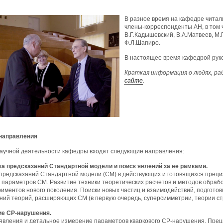
В разное время на кафедре читал
члены-корреспонденты АН, в том ч
В.Г.Кадышевский, В.А.Матвеев, М.
Ф.Л.Шапиро.
В настоящее время кафедрой руко
Краткая информация о людях, р
сайте
.
направления
научной деятельности кафедры входят следующие направления:
ка предсказаний Стандартной модели и поиск явлений за её рамками.
предсказаний Стандартной модели (СМ) в действующих и готовящихся прециз
 параметров СМ. Развитие техники теоретических расчетов и методов обраб
риментов нового поколения. Поиски новых частиц и взаимодействий, подгото
ний теорий, расширяющих СМ (в первую очередь, суперсимметрии, теории стр
ие СР-нарушения.
явления и детальное измерение параметров кваркового СР-нарушения. Прец