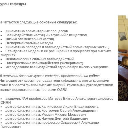
курсы кафедры
ре читаются следующие
основные спецкурсы:
Кинематика элементарных процессов
Взаимодействие частиц и излучений с веществом
Физика элементарных частиц
Экспериментальные методы
Кинематика распадов и взаимодействий элементарных частиц
Стандартная модель и ее расширения в процессах при высоких
энергиях
Феноменология сильных взаимодействий
Электрослабые взаимодействия (эксперимент)
Исследование взаимодействий адронов при высоких энергиях.
 перечень базовых курсов кафедры представлен
на сайте
Читающие эти курсы преподаватели кафедры являются крупными
тами в области физики высоких энергий, ключевыми руководителями
телями первостепенных программ ОИЯИ:
академик РАН профессор Матвеев Виктор Анатольевич, директор
ОИЯИ
доктор физ.-мат. наук Калиновская Лидия Владимировна
доктор физ.-мат. наук Костромин Сергей Александрович
доктор физ.-мат. наук Меркин Михаил Моисеевич
доктор физ.-мат. наук Наумов Дмитрий Вадимович
доктор физ.-мат. наук профессор Ольшевский Александр
Григорьевич