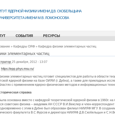
ТУТ ЯДЕРНОЙ ФИЗИКИ ИМЕНИ Д.В. СКОБЕЛЬЦЫНА
УНИВЕРСИТЕТА ИМЕНИ М.В. ЛОМОНОСОВА
ТУТ
СОБЫТИЯ
РЕСУРСЫ
ование
»
Кафедры ОЯФ
»
Кафедра физики элементарных частиц
ики элементарных частиц
стратор
25 декабря, 2012 - 13:07
:
https://epp.phys.msu.ru/
изики элементарных частиц готовит специалистов для работы в области тео
тской ядерной физики на базе ОИЯИ (г. Дубна), а также для прикладных иссл
областях с применением ядерно-физических методов и информационных техн
сторическая справка
ыла основана вместе с кафедрой теоретической ядерной физики в 1960г. на б
я советских физика – академик АН СССР В.И.Векслер и член-корреспондент
одновременно с этим в Дубне был образован филиал НИИЯФ МГУ. В создании
ического факультета В.С.Фурсов и директора НИИЯФ Д.В.Скобельцын и С.Н.В