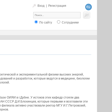
Вход
|
Регистрация
Ru
En
По сайту
Сотрудники
ретической и экспериментальной физики высоких энергий,
едований и разработок, которые ведутся в медицине, биологии
ологий.
азе ОИЯИ в г.Дубне. У истоков этих кафедр стояли два
 АН СССР Д.И.Блохинцев, которые первыми и возглавили эти
 филиала активно участвовали ректор МГУ И.Г.Петровский,
ернов.