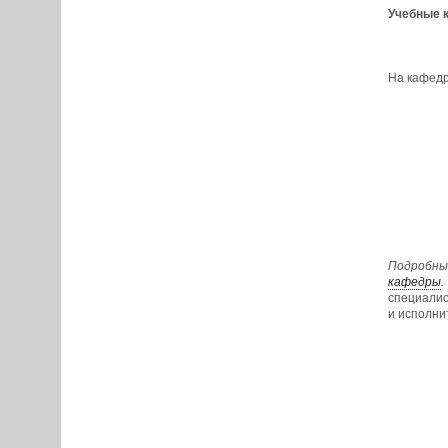
Учебные 
На кафед
Подробный
кафедры
.
специалис
и исполни