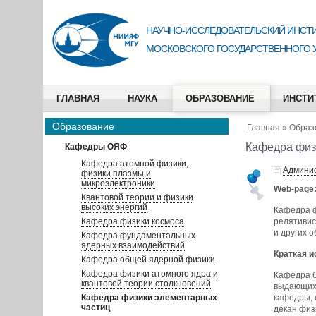
НАУЧНО-ИССЛЕДОВАТЕЛЬСКИЙ ИНСТИ
МОСКОВСКОГО ГОСУДАРСТВЕННОГО 
ГЛАВНАЯ
НАУКА
ОБРАЗОВАНИЕ
ИНСТИ
Образование
Главная
»
Образ
Кафедра физ
Кафедры ОЯФ
Кафедра атомной физики,
Админи
физики плазмы и
микроэлектроники
Web-page
Квантовой теории и физики
высоких энергий
Кафедра ф
Кафедра физики космоса
релятивис
и других 
Кафедра фундаментальных
ядерных взаимодействий
Краткая и
Кафедра общей ядерной физики
Кафедра физики атомного ядра и
Кафедра б
квантовой теории столкновений
выдающихс
Кафедра физики элементарных
кафедры, 
частиц
декан физ