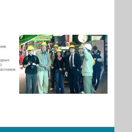
зики
одных
)
частников
: