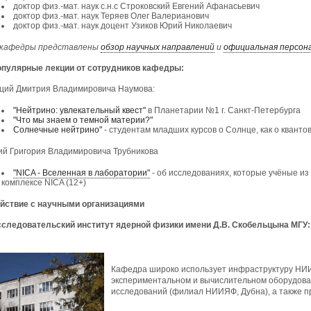
доктор физ.-мат. наук с.н.с Строковский Евгений Афанасьевич
доктор физ.-мат. наук Теряев Олег Валерианович
доктор физ.-мат. наук доцент Узиков Юрий Николаевич
 кафедры представлены
обзор научных направлений
и
официальная персон
опулярные лекции от сотрудников кафедры:
ций Дмитрия Владимировича Наумова:
"Нейтрино: увлекательный квест"
в Планетарии №1 г. Санкт-Петербурга
"Что мы знаем о темной материи?"
Солнечные нейтрино"
- студентам младших курсов о Солнце, как о квант
ий Григория Владимировича Трубникова
"NICA - Вселенная в лаборатории"
- об исследованиях, которые учёные из
комплексе NICA (12+)
йствие с научными организациями
следовательский институт ядерной физики имени Д.В. Скобельцына МГУ:
Кафедра широко использует инфраструктуру НИ
экспериментальном и вычислительном оборудова
исследований (филиал НИИЯФ, Дубна), а также 