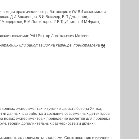
и лекции практически все работающие в ОИЯИ академики и
исле Д.И.Блохинцев, В.И.Векслер, В.П.Джелепов,
Г.Мещеряков, Б.М.Понтекорво, Г.В.Трубников, И.М.Франк,
водит академик РАН Виктор Анатольевич Матвеев.
аботающих или работавших на кафедре, представлена
на
ионных экспериментах, изучение свойств бозона Хиггса,
отки данных, разработка и создание современных детекторов
вка новых экспериментов и проведение расчетов для проверки
ун, теории дополнительных размерностей и других).
изионные эксперименты с каонами. Спектроскопия и изучение