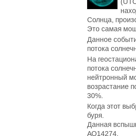
(UTC
нахо
Солнца, произ
Это самая мощ
Данное событи
потока солнеч
На геостацион
потока солнеч
нейтронный мо
возрастание п
30%.
Когда этот вы
буря.
Данная вспышк
АО14274.