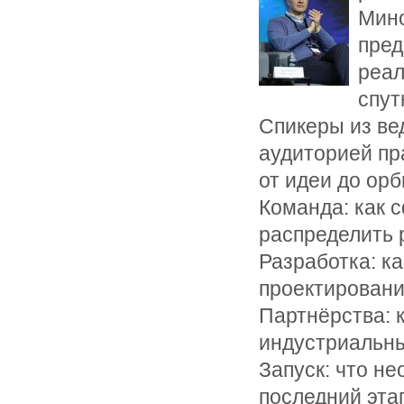
Мино
пред
реал
спут
Спикеры из ве
аудиторией пр
от идеи до орб
Команда: как 
распределить 
Разработка: к
проектировани
Партнёрства: 
индустриальны
Запуск: что н
последний этап