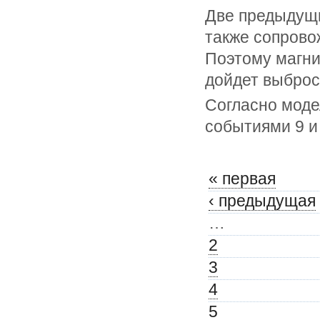
Две предыдущие
также сопров
Поэтому магни
дойдет выброс 
Согласно моде
событиями 9 и 
« первая
‹ предыдущая
…
2
3
4
5