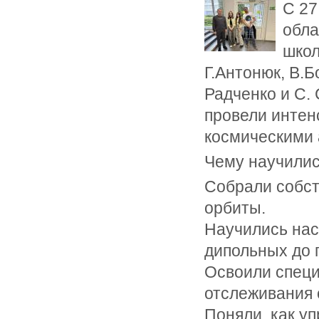
С 27
обла
школ
Г.Антонюк, В.Б
Радченко и С. 
провели интен
космическими 
Чему научилис
Собрали собст
орбиты.
Научились нас
дипольных до 
Освоили специ
отслеживания 
Поняли, как у