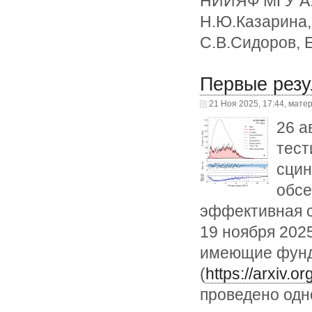
НИИЯФ МГУ А.А
Н.Ю.Казарина,
С.В.Сидоров, 
Первые резу
21 Ноя 2025, 17:44, мате
26 а
тест
сцин
обсе
эффективная с
19 ноября 202
имеющие фунд
(
https://arxiv.
проведено одн