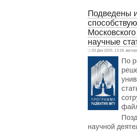
Подведены и
способству
Московского
научные ста
03 Дек 2025, 13:28, мате
По р
реше
унив
стат
сотр
фай
Позд
научной деяте