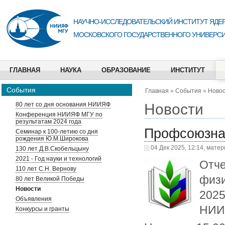
НАУЧНО-ИССЛЕДОВАТЕЛЬСКИЙ ИНСТИТУТ ЯДЕР
МОСКОВСКОГО ГОСУДАРСТВЕННОГО УНИВЕРСИ
ГЛАВНАЯ
НАУКА
ОБРАЗОВАНИЕ
ИНСТИТУТ
События
Главная
»
События
»
Ново
Новости
80 лет со дня основания НИИЯФ
Конференция НИИЯФ МГУ по
результатам 2024 года
Профсоюзна
Семинар к 100-летию со дня
рождения Ю.М.Широкова
04 Дек 2025, 12:14, мате
130 лет Д.В.Скобельцыну
2021 - Год науки и технологий
Отч
110 лет С.Н. Вернову
физи
80 лет Великой Победы
Новости
2025
Объявления
НИИ
Конкурсы и гранты