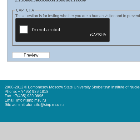
CAPTCHA
This question is for testing whether you are a human visitor and to prev
2000-2012 © Lomonosov Moscow State University Skobeltsyn Institute of Nucl
Phone: +7(495) 939 1818
Fax: +7(495) 939 0896
Email: info@sinp.msu.ru
Site adminitrator: site@sinp.msu.ru