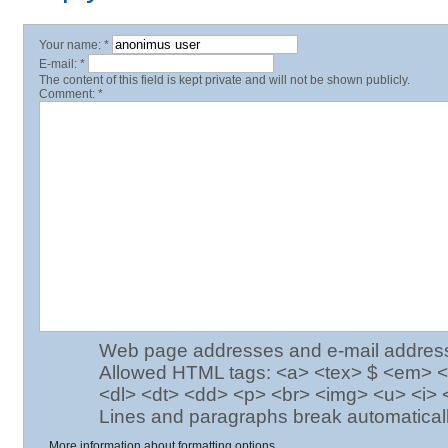
Your name:
*
E-mail:
*
The content of this field is kept private and will not be shown publicly.
Comment:
*
Web page addresses and e-mail addresses
Allowed HTML tags: <a> <tex> $ <em> <st
<dl> <dt> <dd> <p> <br> <img> <u> <i>
Lines and paragraphs break automaticall
More information about formatting options