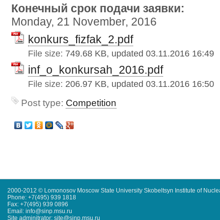
Конечный срок подачи заявки:
Monday, 21 November, 2016
konkurs_fizfak_2.pdf
File size:
749.68 KB, updated 03.11.2016 16:49
inf_o_konkursah_2016.pdf
File size:
206.97 KB, updated 03.11.2016 16:50
Post type:
Competition
2000-2012 © Lomonosov Moscow State University Skobeltsyn Institute of Nucl
Phone: +7(495) 939 1818
Fax: +7(495) 939 0896
Email: info@sinp.msu.ru
Site adminitrator: site@sinp.msu.ru