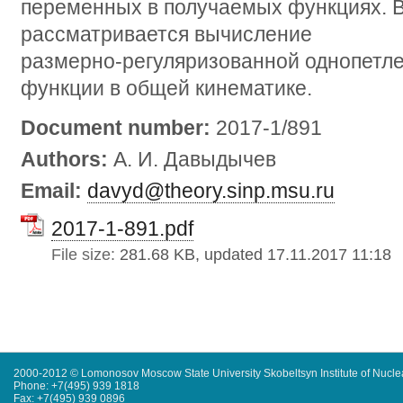
переменных в получаемых функциях. В
рассматривается вычисление
размерно-регуляризованной однопетл
функции в общей кинематике.
Document number:
2017-1/891
Authors:
А. И. Давыдычев
Email:
davyd@theory.sinp.msu.ru
2017-1-891.pdf
File size:
281.68 KB, updated 17.11.2017 11:18
2000-2012 © Lomonosov Moscow State University Skobeltsyn Institute of Nucl
Phone: +7(495) 939 1818
Fax: +7(495) 939 0896