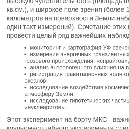
высокую чувствительность (площадь вх
кв.см.), и широкое поле зрения (более
километров на поверхности Земли на
один такт измерений). Сочетание этих
провести целый ряд важнейших наблюд
мониторинг и картография УФ свеч
измерения энергичных транзиентны
грозового происхождения: «спрайтов»,
анализ антропогенного влияния на 
регистрация гравитационных волн 
океанов;
исследование воздействия космичес
атмосферу Земли;
исследование гипотетических части
«нуклеаритов».
Этот эксперимент на борту МКС - важн
крупномасштабного эксперимента сле