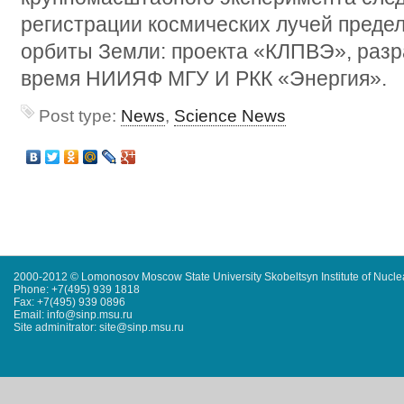
регистрации космических лучей предел
орбиты Земли: проекта «КЛПВЭ», раз
время НИИЯФ МГУ И РКК «Энергия».
Post type:
News
,
Science News
2000-2012 © Lomonosov Moscow State University Skobeltsyn Institute of Nucl
Phone: +7(495) 939 1818
Fax: +7(495) 939 0896
Email: info@sinp.msu.ru
Site adminitrator: site@sinp.msu.ru