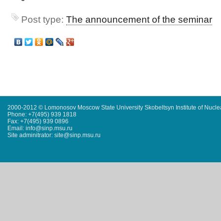
Post type:
The announcement of the seminar
2000-2012 © Lomonosov Moscow State University Skobeltsyn Institute of Nucl
Phone: +7(495) 939 1818
Fax: +7(495) 939 0896
Email: info@sinp.msu.ru
Site adminitrator: site@sinp.msu.ru