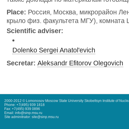
Place:
Россия, Москва, микрорайон Ле
крыло физ. факультета МГУ), комната 
Scientific adviser:
Dolenko Sergei Anatol'evich
Secretar:
Aleksandr Efitorov Olegovich
2000-2012 © Lomonosov Moscow State University Skobeltsyn Institute of Nucl
Phone: +7(495) 939 1818
Fax: +7(495) 939 0896
Email: info@sinp.msu.ru
Site adminitrator: site@sinp.msu.ru