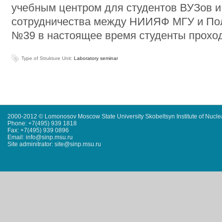
учебным центром для студентов ВУЗов и
сотрудничества между НИИЯФ МГУ и По
№39 в настоящее время студенты проход
Type of Strukture Unit:
Laboratory seminar
2000-2012 © Lomonosov Moscow State University Skobeltsyn Institute of Nucl
Phone: +7(495) 939 1818
Fax: +7(495) 939 0896
Email: info@sinp.msu.ru
Site adminitrator: site@sinp.msu.ru