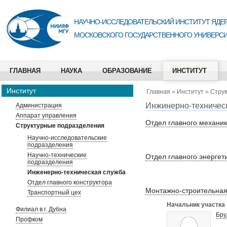
НАУЧНО-ИССЛЕДОВАТЕЛЬСКИЙ ИНСТИТУТ ЯДЕР
МОСКОВСКОГО ГОСУДАРСТВЕННОГО УНИВЕРСИ
ГЛАВНАЯ
НАУКА
ОБРАЗОВАНИЕ
ИНСТИТУТ
Институт
Главная
»
Институт
»
Стру
Инжинерно-техничес
Администрация
Аппарат управления
Отдел главного механи
Структурные подразделения
Научно-исследовательские
подразделения
Научно-технические
Отдел главного энергет
подразделения
Инженерно-техническая служба
Отдел главного конструктора
Монтажно-строительная
Транспортный цех
Начальник участка
Филиал в г. Дубна
Бру
Профком