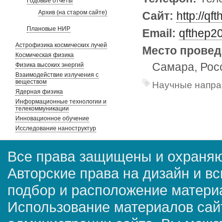
Годовые отчеты
Архив (на старом сайте)
Сайт:
http://qf
Плановые НИР
Email:
qfthep2
Астрофизика космических лучей
Место провед
Космическая физика
Самара, Рос
Физика высоких энергий
Взаимодействие излучения с
веществом
Научные напра
Ядерная физика
Информационные технологии и
телекоммуникации
Инновационное обучение
Исследование наноструктур
Все права защищены и охраняю
Авторские права на дизайн и в
подбор и расположение матер
Использование материалов сай