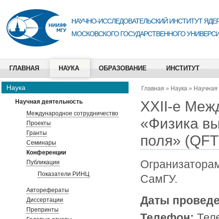
НАУЧНО-ИССЛЕДОВАТЕЛЬСКИЙ ИНСТИТУТ ЯДЕР
МОСКОВСКОГО ГОСУДАРСТВЕННОГО УНИВЕРСИ
ГЛАВНАЯ
НАУКА
ОБРАЗОВАНИЕ
ИНСТИТУТ
Наука
Главная
»
Наука
»
Научная
XXII-е Ме
Научная деятельность
Международное сотрудничество
«Физика вы
Проекты
Гранты
поля» (QF
Семинары
Конференции
Огранизатора
Публикации
Показатели РИНЦ
СамГУ.
Авторефераты
Даты провед
Диссертации
Препринты
Телефон:
Тел