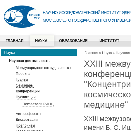
НАУЧНО-ИССЛЕДОВАТЕЛЬСКИЙ ИНСТИТУТ ЯДЕР
МОСКОВСКОГО ГОСУДАРСТВЕННОГО УНИВЕРСИ
ГЛАВНАЯ
НАУКА
ОБРАЗОВАНИЕ
ИНСТИТУТ
Наука
Главная
»
Наука
»
Научная
XXIII межв
Научная деятельность
Международное сотрудничество
конференци
Проекты
Гранты
"Концентри
Семинары
Конференции
космическо
Публикации
медицине"
Показатели РИНЦ
Авторефераты
XXIII межвузо
Диссертации
Препринты
имени Б. С. И