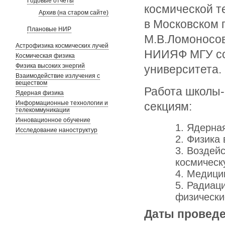
Годовые отчеты
космической те
Архив (на старом сайте)
в Московском 
Плановые НИР
М.В.Ломоносов
Астрофизика космических лучей
НИИЯФ МГУ со
Космическая физика
Физика высоких энергий
университета.
Взаимодействие излучения с
веществом
Работа школы-
Ядерная физика
Информационные технологии и
секциям:
телекоммуникации
Инновационное обучение
Ядерна
Исследование наноструктур
Физика 
Воздейс
космическ
Медицин
Радиаци
физически
Даты провед