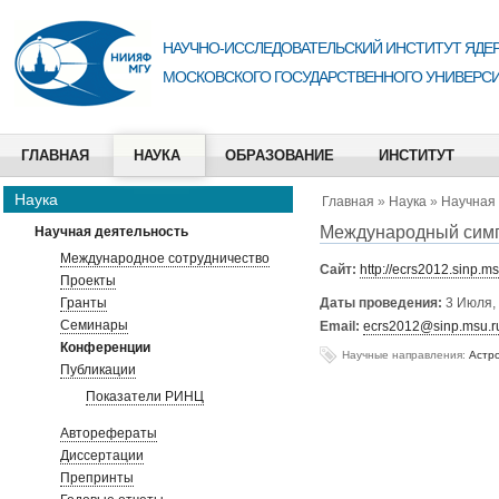
НАУЧНО-ИССЛЕДОВАТЕЛЬСКИЙ ИНСТИТУТ ЯДЕР
МОСКОВСКОГО ГОСУДАРСТВЕННОГО УНИВЕРСИ
ГЛАВНАЯ
НАУКА
ОБРАЗОВАНИЕ
ИНСТИТУТ
Наука
Главная
»
Наука
»
Научная
Международный симп
Научная деятельность
Международное сотрудничество
Сайт:
http://ecrs2012.sinp.ms
Проекты
Гранты
Даты проведения:
3 Июля,
Семинары
Email:
ecrs2012@sinp.msu.r
Конференции
Научные направления:
Астр
Публикации
Показатели РИНЦ
Авторефераты
Диссертации
Препринты