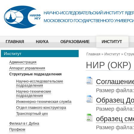
НАУЧНО-ИССЛЕДОВАТЕЛЬСКИЙ ИНСТИТУТ ЯДЕР
МОСКОВСКОГО ГОСУДАРСТВЕННОГО УНИВЕРСИ
ГЛАВНАЯ
НАУКА
ОБРАЗОВАНИЕ
ИНСТИТУТ
Институт
Главная
»
Институт
»
Стру
НИР (ОКР)
Администрация
Аппарат управления
Структурные подразделения
Соглашение
Научно-исследовательские
подразделения
Размер файла
Научно-технические
подразделения
Образец До
Инженерно-техническая служба
Отдел главного конструктора
Размер файла
Транспортный цех
образец см
Филиал в г. Дубна
Размер файла
Профком