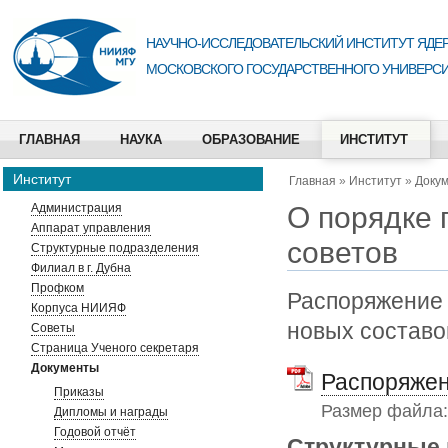
НАУЧНО-ИССЛЕДОВАТЕЛЬСКИЙ ИНСТИТУТ ЯДЕР
МОСКОВСКОГО ГОСУДАРСТВЕННОГО УНИВЕРСИ
ГЛАВНАЯ
НАУКА
ОБРАЗОВАНИЕ
ИНСТИТУТ
Институт
Главная
»
Институт
»
Доку
О порядке 
Администрация
Аппарат управления
советов
Структурные подразделения
Филиал в г. Дубна
Профком
Распоряжение 
Корпуса НИИЯФ
новых составо
Советы
Страница Ученого секретаря
Документы
Распоряжен
Приказы
Размер файла
Дипломы и награды
Годовой отчёт
Структурные 