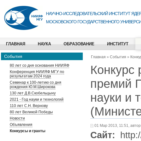
НАУЧНО-ИССЛЕДОВАТЕЛЬСКИЙ ИНСТИТУТ ЯДЕР
МОСКОВСКОГО ГОСУДАРСТВЕННОГО УНИВЕРСИ
ГЛАВНАЯ
НАУКА
ОБРАЗОВАНИЕ
ИНСТИТУТ
События
Главная
»
События
»
Конку
Конкурс 
80 лет со дня основания НИИЯФ
Конференция НИИЯФ МГУ по
результатам 2024 года
премий П
Семинар к 100-летию со дня
рождения Ю.М.Широкова
науки и 
130 лет Д.В.Скобельцыну
2021 - Год науки и технологий
110 лет С.Н. Вернову
(Министе
80 лет Великой Победы
Новости
Объявления
01 Мар 2013, 11:51, автор
Конкурсы и гранты
Сайт:
http:/