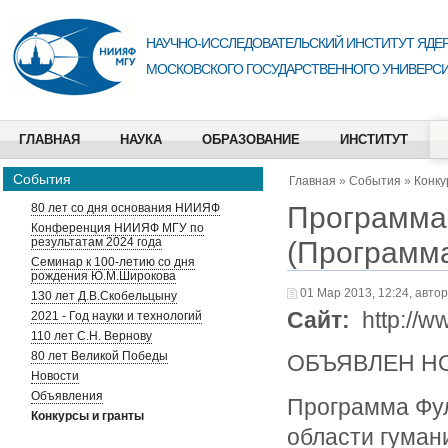
НАУЧНО-ИССЛЕДОВАТЕЛЬСКИЙ ИНСТИТУТ ЯДЕР
МОСКОВСКОГО ГОСУДАРСТВЕННОГО УНИВЕРСИ
ГЛАВНАЯ
НАУКА
ОБРАЗОВАНИЕ
ИНСТИТУТ
События
Главная
»
События
»
Конку
Программа 
80 лет со дня основания НИИЯФ
Конференция НИИЯФ МГУ по
результатам 2024 года
(Программ
Семинар к 100-летию со дня
рождения Ю.М.Широкова
01 Мар 2013, 12:24, автор
130 лет Д.В.Скобельцыну
Сайт:
http://ww
2021 - Год науки и технологий
110 лет С.Н. Вернову
80 лет Великой Победы
ОБЪЯВЛЕН НО
Новости
Объявления
Программа Фул
Конкурсы и гранты
области гуман