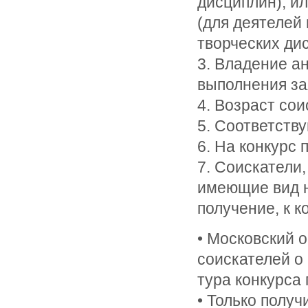
дисциплин); и
(для деятелей
творческих ди
3. Владение а
выполнения за
4. Возраст сои
5. Соответств
6. На конкурс
7. Соискатели
имеющие вид н
получение, к к
• Московский 
соискателей о 
тура конкурса 
• Только получ