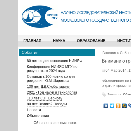
НАУЧНО-ИССЛЕДОВАТЕЛЬСКИЙ ИНСТИ
МОСКОВСКОГО ГОСУДАРСТВЕННОГО 
ГЛАВНАЯ
НАУКА
ОБРАЗОВАНИЕ
ИНСТИ
События
Главная
»
Событ
Вниманию гр
80 лет со дня основания НИИЯФ
Конференция НИИЯФ МГУ по
04 Мар 2014, 1
результатам 2024 года
Семинар к 100-летию со дня
рождения Ю.М.Широкова
объявленная на 
о дате и времен
130 лет Д.В.Скобельцыну
2021 - Год науки и технологий
Тип поста:
Объя
110 лет С.Н. Вернову
80 лет Великой Победы
Новости
Объявления
Объявления о семинарах