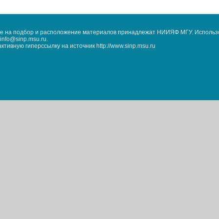
кже на подбор и расположение материалов принадлежат НИИЯФ МГУ. Использ
nfo@sinp.msu.ru.
ивную гиперссылку на источник http://www.sinp.msu.ru