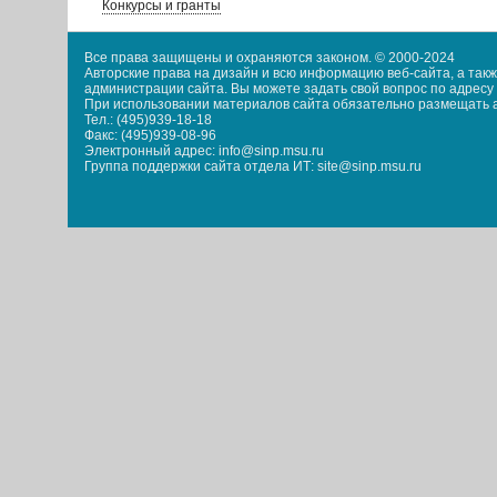
Конкурсы и гранты
Все права защищены и охраняются законом. © 2000-2024
Авторские права на дизайн и всю информацию веб-сайта, а та
администрации сайта. Вы можете задать свой вопрос по адресу i
При использовании материалов сайта обязательно размещать акт
Тел.: (495)939-18-18
Факс: (495)939-08-96
Электронный адрес: info@sinp.msu.ru
Группа поддержки сайта отдела ИТ: site@sinp.msu.ru