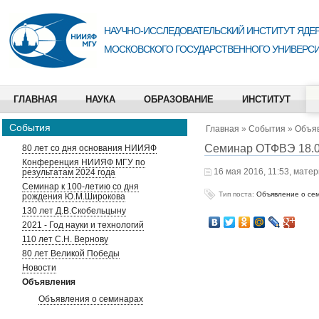
НАУЧНО-ИССЛЕДОВАТЕЛЬСКИЙ ИНСТИТУТ ЯДЕР
МОСКОВСКОГО ГОСУДАРСТВЕННОГО УНИВЕРСИ
ГЛАВНАЯ
НАУКА
ОБРАЗОВАНИЕ
ИНСТИТУТ
События
Главная
»
События
»
Объя
Семинар ОТФВЭ 18.0
80 лет со дня основания НИИЯФ
Конференция НИИЯФ МГУ по
16 мая 2016, 11:53, мате
результатам 2024 года
Семинар к 100-летию со дня
Тип поста:
Объявление о се
рождения Ю.М.Широкова
130 лет Д.В.Скобельцыну
2021 - Год науки и технологий
110 лет С.Н. Вернову
80 лет Великой Победы
Новости
Объявления
Объявления о семинарах