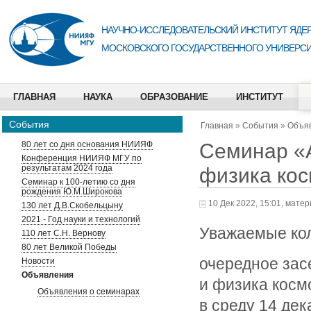
НАУЧНО-ИССЛЕДОВАТЕЛЬСКИЙ ИНСТИТУТ ЯДЕР
МОСКОВСКОГО ГОСУДАРСТВЕННОГО УНИВЕРСИ
ГЛАВНАЯ
НАУКА
ОБРАЗОВАНИЕ
ИНСТИТУТ
События
Главная
»
События
»
Объя
Семинар «А
80 лет со дня основания НИИЯФ
Конференция НИИЯФ МГУ по
результатам 2024 года
физика кос
Семинар к 100-летию со дня
рождения Ю.М.Широкова
10 Дек 2022, 15:01, мате
130 лет Д.В.Скобельцыну
2021 - Год науки и технологий
Уважаемые кол
110 лет С.Н. Вернову
80 лет Великой Победы
очередное зас
Новости
Объявления
и физика косм
Объявления о семинарах
в среду 14 дек