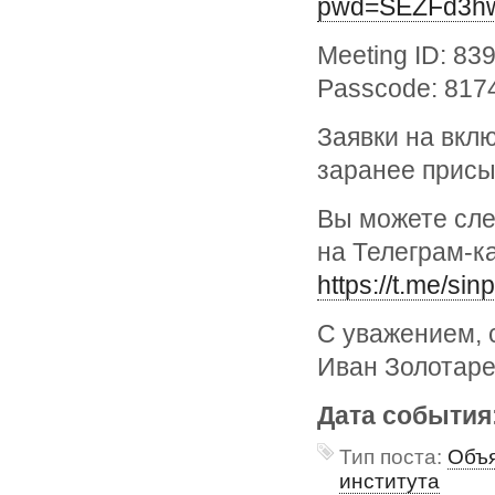
pwd=SEZFd3h
Meeting ID: 83
Passcode: 817
Заявки на вкл
заранее присы
Вы можете сле
на Телеграм-к
https://t.me/si
С уважением, 
Иван Золотар
Дата события
Тип поста:
Объя
института