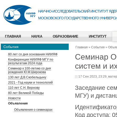
НАУЧНО-ИССЛЕДОВАТЕЛЬСКИЙ ИНСТИТУТ ЯДЕР
МОСКОВСКОГО ГОСУДАРСТВЕННОГО УНИВЕРСИ
ГЛАВНАЯ
НАУКА
ОБРАЗОВАНИЕ
ИНСТИТУТ
События
Главная
»
События
»
Объя
Семинар О
80 лет со дня основания НИИЯФ
Конференция НИИЯФ МГУ по
результатам 2024 года
систем и и
Семинар к 100-летию со дня
рождения Ю.М.Широкова
17 Сен 2023, 23:29, мате
130 лет Д.В.Скобельцыну
2021 - Год науки и технологий
Заседание сем
110 лет С.Н. Вернову
80 лет Великой Победы
МГУ) и дистан
Новости
Объявления
Идентификатор
Объявления о семинарах
Код доступа: 