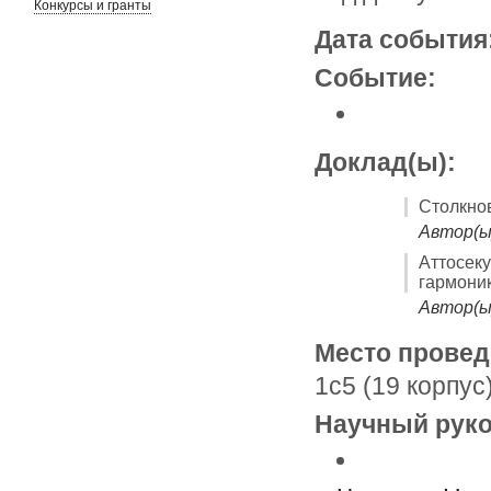
Конкурсы и гранты
Дата события
Событие:
Доклад(ы):
Столкнов
Автор(ы
Аттосек
гармоник
Автор(ы
Место провед
1с5 (19 корпус
Научный руко