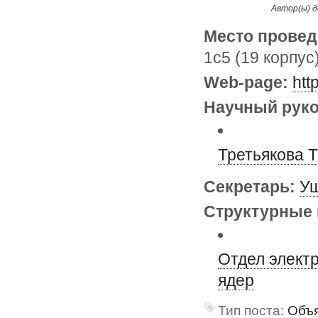
Автор(ы) д
Место провед
1с5 (19 корпус
Web-page:
htt
Научный руко
Третьякова 
Секретарь:
Уш
Структурные 
Отдел элект
ядер
Тип поста:
Объя