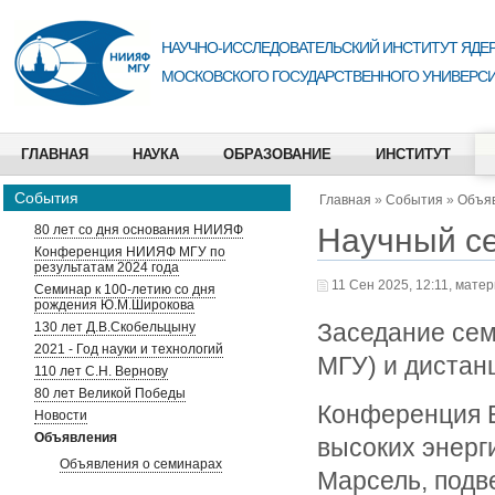
НАУЧНО-ИССЛЕДОВАТЕЛЬСКИЙ ИНСТИТУТ ЯДЕР
МОСКОВСКОГО ГОСУДАРСТВЕННОГО УНИВЕРСИ
ГЛАВНАЯ
НАУКА
ОБРАЗОВАНИЕ
ИНСТИТУТ
События
Главная
»
События
»
Объя
Научный с
80 лет со дня основания НИИЯФ
Конференция НИИЯФ МГУ по
результатам 2024 года
11 Сен 2025, 12:11, мате
Семинар к 100-летию со дня
рождения Ю.М.Широкова
Заседание сем
130 лет Д.В.Скобельцыну
2021 - Год науки и технологий
МГУ) и дистан
110 лет С.Н. Вернову
80 лет Великой Победы
Конференция Е
Новости
Объявления
высоких энерг
Объявления о семинарах
Марсель, подв