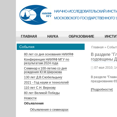
НАУЧНО-ИССЛЕДОВАТЕЛЬСКИЙ ИНСТИ
МОСКОВСКОГО ГОСУДАРСТВЕННОГО 
ГЛАВНАЯ
НАУКА
ОБРАЗОВАНИЕ
ИНСТИ
События
Главная
»
Событ
В разделе "Г
80 лет со дня основания НИИЯФ
годовщины Д
Конференция НИИЯФ МГУ по
результатам 2024 года
07 мая 2010, 1
Семинар к 100-летию со дня
рождения Ю.М.Широкова
В разделе "Глав
130 лет Д.В.Скобельцыну
празднованию 65
2021 - Год науки и технологий
110 лет С.Н. Вернову
[Подробности]
80 лет Великой Победы
Новости
Объявления
Объявления о семинарах