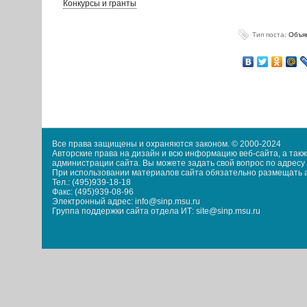
Конкурсы и гранты
Тип поста:
Объя
Все права защищены и охраняются законом. © 2000-2024
Авторские права на дизайн и всю информацию веб-сайта, а та
администрации сайта. Вы можете задать свой вопрос по адресу i
При использовании материалов сайта обязательно размещать акт
Тел.: (495)939-18-18
Факс: (495)939-08-96
Электронный адрес: info@sinp.msu.ru
Группа поддержки сайта отдела ИТ: site@sinp.msu.ru