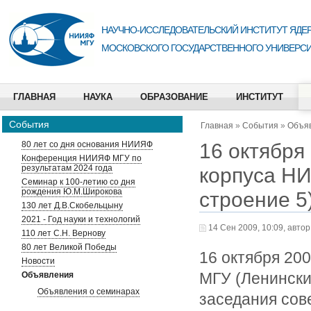
НАУЧНО-ИССЛЕДОВАТЕЛЬСКИЙ ИНСТИТУТ ЯДЕР
МОСКОВСКОГО ГОСУДАРСТВЕННОГО УНИВЕРСИ
ГЛАВНАЯ
НАУКА
ОБРАЗОВАНИЕ
ИНСТИТУТ
События
Главная
»
События
»
Объя
16 октября 
80 лет со дня основания НИИЯФ
Конференция НИИЯФ МГУ по
результатам 2024 года
корпуса Н
Семинар к 100-летию со дня
рождения Ю.М.Широкова
строение 5
130 лет Д.В.Скобельцыну
2021 - Год науки и технологий
14 Сен 2009, 10:09, автор
110 лет С.Н. Вернову
80 лет Великой Победы
16 октября 200
Новости
МГУ (Ленинские
Объявления
Объявления о семинарах
заседания сов