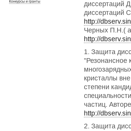
Конкурсы и гранты
диссертаций Д
диссертаций С
http://dbserv.s
Черных П.Н.( 
http://dbserv.s
1. Защита дис
"Резонансное 
многозарядных
кристаллы вне
степени канди
специальности
частиц. Автор
http://dbserv.s
2. Защита дис