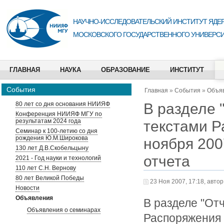
НАУЧНО-ИССЛЕДОВАТЕЛЬСКИЙ ИНСТИТУТ ЯДЕР
МОСКОВСКОГО ГОСУДАРСТВЕННОГО УНИВЕРСИ
ГЛАВНАЯ
НАУКА
ОБРАЗОВАНИЕ
ИНСТИТУТ
События
Главная
»
События
»
Объя
В разделе 
80 лет со дня основания НИИЯФ
Конференция НИИЯФ МГУ по
результатам 2024 года
текстами Р
Семинар к 100-летию со дня
рождения Ю.М.Широкова
ноября 200
130 лет Д.В.Скобельцыну
отчета
2021 - Год науки и технологий
110 лет С.Н. Вернову
80 лет Великой Победы
23 Ноя 2007, 17:18, автор
Новости
Объявления
В разделе "От
Объявления о семинарах
Распоряжения 