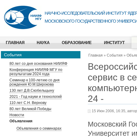
НАУЧНО-ИССЛЕДОВАТЕЛЬСКИЙ ИНСТИТУТ ЯДЕР
МОСКОВСКОГО ГОСУДАРСТВЕННОГО УНИВЕРСИ
ГЛАВНАЯ
НАУКА
ОБРАЗОВАНИЕ
ИНСТИТУТ
События
Главная
»
События
»
Объя
Всероссий
80 лет со дня основания НИИЯФ
Конференция НИИЯФ МГУ по
результатам 2024 года
сервис в с
Семинар к 100-летию со дня
рождения Ю.М.Широкова
компьютерн
130 лет Д.В.Скобельцыну
24 -
2021 - Год науки и технологий
110 лет С.Н. Вернову
80 лет Великой Победы
15 Июн 2006, 16:35, авто
Новости
Объявления
Московский Го
Объявления о семинарах
Университет и