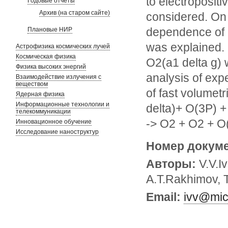
to electroposit
Годовые отчеты
Архив (на старом сайте)
considered. On
dependence of 
Плановые НИР
was explained. 
Астрофизика космических лучей
Космическая физика
O2(a1 delta g) w
Физика высоких энергий
analysis of exp
Взаимодействие излучения с
веществом
of fast volumet
Ядерная физика
Информационные технологии и
delta)+ O(3P) 
телекоммуникации
-> O2 + O2 + O
Инновационное обучение
Исследование наноструктур
Номер докум
Авторы:
V.V.I
A.T.Rakhimov, 
Email:
ivv@mic