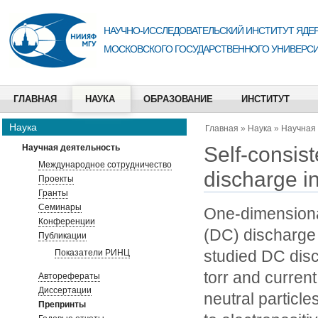
НАУЧНО-ИССЛЕДОВАТЕЛЬСКИЙ ИНСТИТУТ ЯДЕР
МОСКОВСКОГО ГОСУДАРСТВЕННОГО УНИВЕРСИ
ГЛАВНАЯ
НАУКА
ОБРАЗОВАНИЕ
ИНСТИТУТ
Наука
Главная
»
Наука
»
Научная
Self-consist
Научная деятельность
Международное сотрудничество
discharge i
Проекты
Гранты
Семинары
One-dimensional
Конференции
(DC) discharge 
Публикации
studied DC disc
Показатели РИНЦ
torr and curren
Авторефераты
Диссертации
neutral particle
Препринты