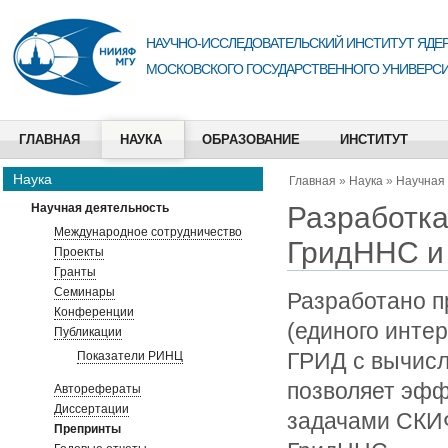
НАУЧНО-ИССЛЕДОВАТЕЛЬСКИЙ ИНСТИТУТ ЯДЕР
МОСКОВСКОГО ГОСУДАРСТВЕННОГО УНИВЕРСИ
ГЛАВНАЯ
НАУКА
ОБРАЗОВАНИЕ
ИНСТИТУТ
Наука
Главная
»
Наука
»
Научная
Разработка
Научная деятельность
Международное сотрудничество
ГридННС и
Проекты
Гранты
Семинары
Разработано п
Конференции
(единого инте
Публикации
ГРИД с вычис
Показатели РИНЦ
позволяет эфф
Авторефераты
Диссертации
задачами СКИ
Препринты