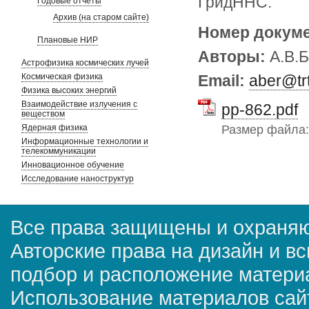
ГридННС.
Годовые отчеты
Архив (на старом сайте)
Номер докум
Плановые НИР
Авторы:
А.В.
Астрофизика космических лучей
Космическая физика
Email:
aber@trt
Физика высоких энергий
Взаимодействие излучения с
pp-862.pdf
веществом
Размер файла
Ядерная физика
Информационные технологии и
телекоммуникации
Инновационное обучение
Исследование наноструктур
Все права защищены и охраняю
Авторские права на дизайн и в
подбор и расположение матер
Использование материалов сай