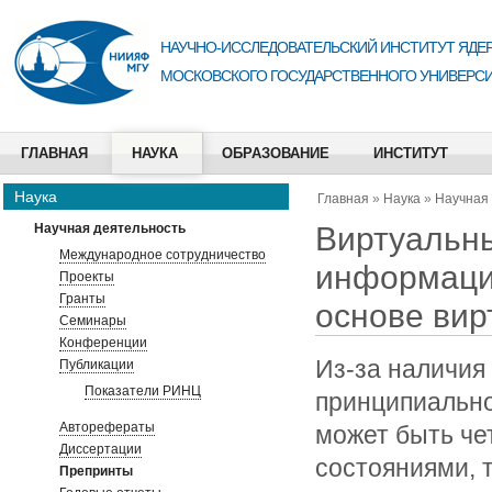
НАУЧНО-ИССЛЕДОВАТЕЛЬСКИЙ ИНСТИТУТ ЯДЕР
МОСКОВСКОГО ГОСУДАРСТВЕННОГО УНИВЕРСИ
ГЛАВНАЯ
НАУКА
ОБРАЗОВАНИЕ
ИНСТИТУТ
Наука
Главная
»
Наука
»
Научная
Виртуальны
Научная деятельность
Международное сотрудничество
информаци
Проекты
Гранты
основе вир
Семинары
Конференции
Из-за наличия
Публикации
Показатели РИНЦ
принципиально
Авторефераты
может быть че
Диссертации
состояниями, т
Препринты