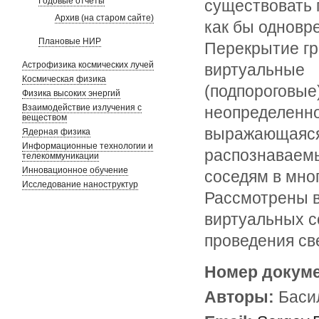
Годовые отчеты
существовать 
Архив (на старом сайте)
как бы одновр
Плановые НИР
Перекрытие гр
Астрофизика космических лучей
виртуальные
Космическая физика
(подпороговые
Физика высоких энергий
Взаимодействие излучения с
неопределенно
веществом
выражающаяся 
Ядерная физика
Информационные технологии и
распознаваемы
телекоммуникации
Инновационное обучение
соседям в мно
Исследование наноструктур
Рассмотрены в
виртуальных с
проведения св
Номер докум
Авторы:
Баси