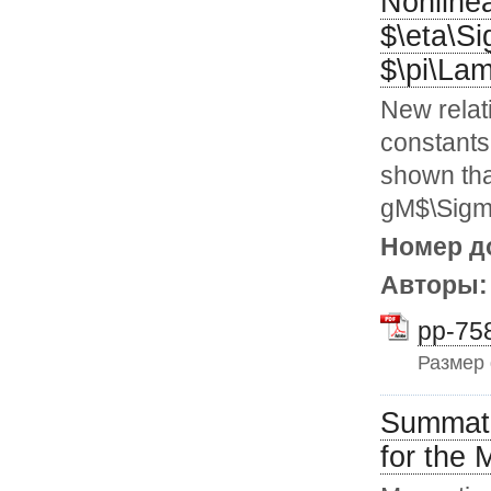
Nonline
$\eta\S
$\pi\La
New relat
constants
shown tha
gM$\Sigma
Номер д
Авторы
pp-758
Размер
Summati
for the