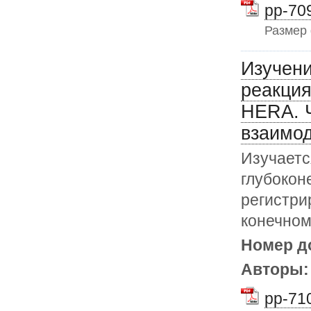
pp-709
Размер
Изучени
реакция
HERA. Ч
взаимод
Изучаетс
глубокон
регистри
конечном
Номер д
Авторы
pp-710