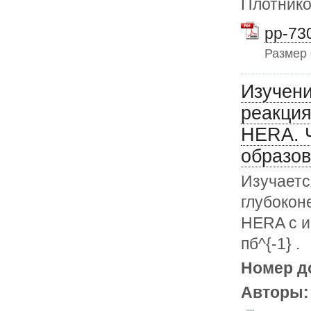
Плотников
pp-730
Размер
Изучени
реакция
HERA. Ч
образов
Изучаетс
глубокон
HERA с и
пб^{-1} .
Номер д
Авторы