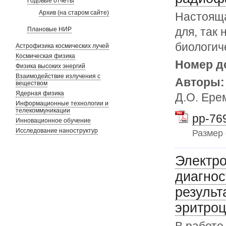
Годовые отчеты
Архив (на старом сайте)
Настояща
для, так
Плановые НИР
биологич
Астрофизика космических лучей
Космическая физика
Номер д
Физика высоких энергий
Взаимодействие излучения с
Авторы
веществом
Ядерная физика
Д.О. Ере
Информационные технологии и
телекоммуникации
pp-769
Инновационное обучение
Исследование наноструктур
Размер
Электро
диагнос
результ
эритро
В работе