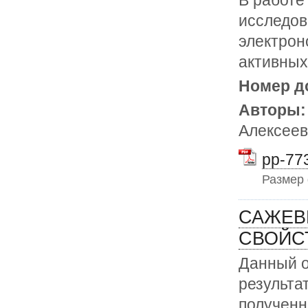
исследов
электрон
активных
Номер д
Авторы
Алексее
pp-773
Размер
САЖЕВ
СВОЙС
Данный о
результа
полученн