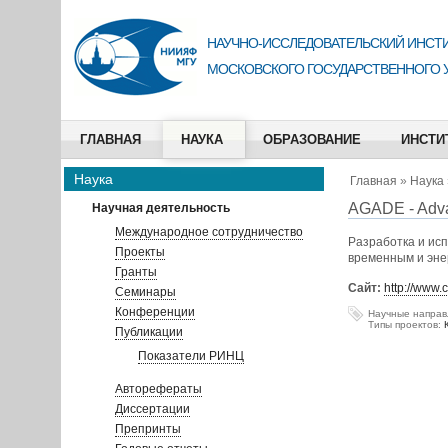
НАУЧНО-ИССЛЕДОВАТЕЛЬСКИЙ ИНСТИ
МОСКОВСКОГО ГОСУДАРСТВЕННОГО 
ГЛАВНАЯ
НАУКА
ОБРАЗОВАНИЕ
ИНСТИ
Наука
Главная
»
Наука
AGADE - Adv
Научная деятельность
Международное сотрудничество
Разработка и исп
Проекты
временным и эне
Гранты
Сайт:
http://www.
Семинары
Конференции
Научные направ
Типы проектов:
Публикации
Показатели РИНЦ
Авторефераты
Диссертации
Препринты