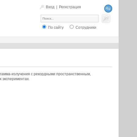
Вход
|
Регистрация
Ru
En
По сайту
Сотрудники
о гамма-излучения с рекордными пространственным,
х экспериментах.