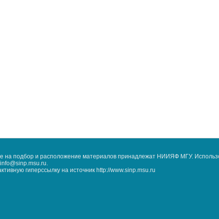
кже на подбор и расположение материалов принадлежат НИИЯФ МГУ. Использ
nfo@sinp.msu.ru.
ивную гиперссылку на источник http://www.sinp.msu.ru