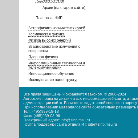
Годовые отчеты
Архив (на старом сайте)
Плановые НИР
Астрофизика космических лучей
Космическая физика
Физика высоких энергий
Взаимодействие излучения с
веществом
Ядерная физика
Информационные технологии и
телекоммуникации
Инновационное обучение
Исследование наноструктур
Все права защищены и охраняются законом. © 2000-2024
Авторские права на дизайн и всю информацию веб-сайта, а та
администрации сайта. Вы можете задать свой вопрос по адресу i
При использовании материалов сайта обязательно размещать акт
Тел.: (495)939-18-18
Факс: (495)939-08-96
Электронный адрес: info@sinp.msu.ru
Группа поддержки сайта отдела ИТ: site@sinp.msu.ru