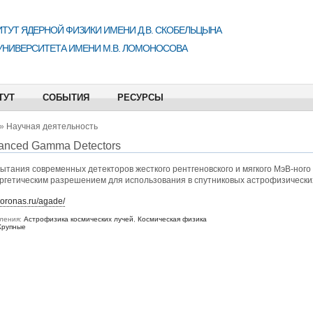
ТУТ ЯДЕРНОЙ ФИЗИКИ ИМЕНИ Д.В. СКОБЕЛЬЦЫНА
УНИВЕРСИТЕТА ИМЕНИ М.В. ЛОМОНОСОВА
ТУТ
СОБЫТИЯ
РЕСУРСЫ
»
Научная деятельность
anced Gamma Detectors
ытания современных детекторов жесткого рентгеновского и мягкого МэВ-ног
ргетическим разрешением для использования в спутниковых астрофизически
coronas.ru/agade/
ления:
Астрофизика космических лучей
,
Космическая физика
Крупные