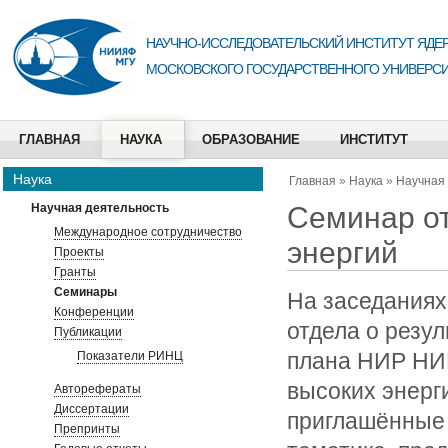
НАУЧНО-ИССЛЕДОВАТЕЛЬСКИЙ ИНСТИТУТ ЯДЕР
МОСКОВСКОГО ГОСУДАРСТВЕННОГО УНИВЕРСИ
ГЛАВНАЯ
НАУКА
ОБРАЗОВАНИЕ
ИНСТИТУТ
Наука
Главная
»
Наука
»
Научная
Семинар от
Научная деятельность
Международное сотрудничество
энергий
Проекты
Гранты
Семинары
На заседаниях
Конференции
отдела о резул
Публикации
плана НИР НИ
Показатели РИНЦ
высоких энерг
Авторефераты
Диссертации
приглашённые 
Препринты