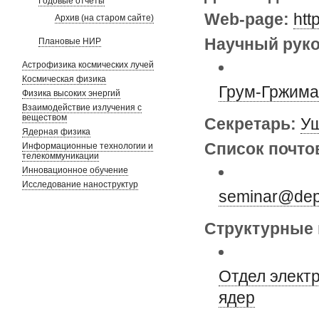
Годовые отчеты
Web-page:
htt
Архив (на старом сайте)
Научный руко
Плановые НИР
Астрофизика космических лучей
Космическая физика
Грум-Гржима
Физика высоких энергий
Взаимодействие излучения с
веществом
Секретарь:
Уш
Ядерная физика
Список почто
Информационные технологии и
телекоммуникации
Инновационное обучение
Исследование наноструктур
seminar@depn
Структурные 
Отдел элект
ядер