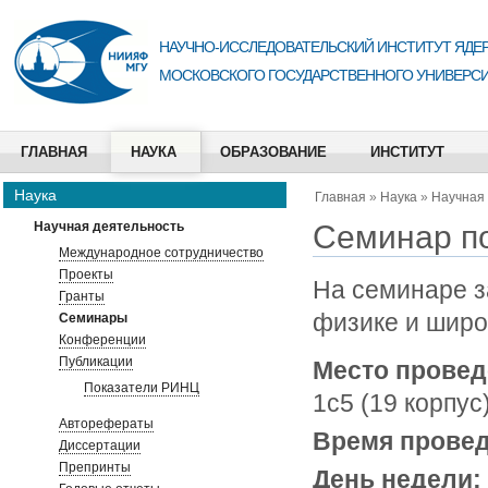
НАУЧНО-ИССЛЕДОВАТЕЛЬСКИЙ ИНСТИТУТ ЯДЕР
МОСКОВСКОГО ГОСУДАРСТВЕННОГО УНИВЕРСИ
ГЛАВНАЯ
НАУКА
ОБРАЗОВАНИЕ
ИНСТИТУТ
Наука
Главная
»
Наука
»
Научная
Семинар по
Научная деятельность
Международное сотрудничество
Проекты
На семинаре з
Гранты
физике и широ
Семинары
Конференции
Публикации
Место провед
Показатели РИНЦ
1с5 (19 корпус
Авторефераты
Время прове
Диссертации
Препринты
День недели: