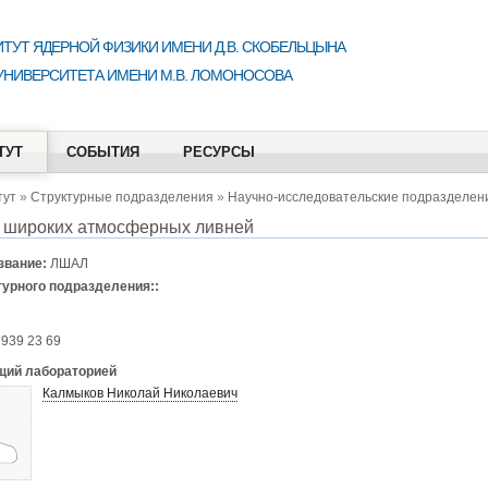
ТУТ ЯДЕРНОЙ ФИЗИКИ ИМЕНИ Д.В. СКОБЕЛЬЦЫНА
УНИВЕРСИТЕТА ИМЕНИ М.В. ЛОМОНОСОВА
ТУТ
СОБЫТИЯ
РЕСУРСЫ
тут
»
Структурные подразделения
»
Научно-исследовательские подразделен
 широких атмосферных ливней
звание:
ЛШАЛ
турного подразделения::
 939 23 69
ий лабораторией
Калмыков Николай Николаевич