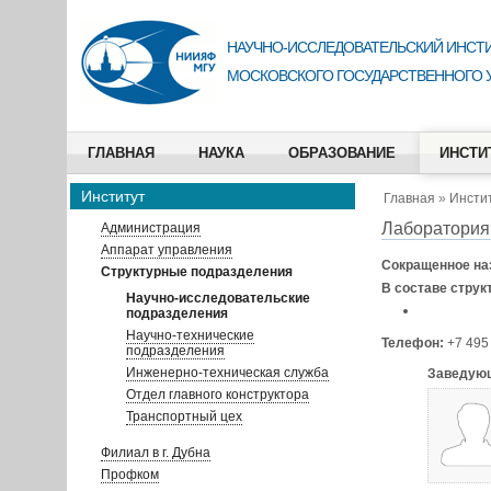
НАУЧНО-ИССЛЕДОВАТЕЛЬСКИЙ ИНСТИ
МОСКОВСКОГО ГОСУДАРСТВЕННОГО 
ГЛАВНАЯ
НАУКА
ОБРАЗОВАНИЕ
ИНСТИ
Институт
Главная
»
Инсти
Лаборатория
Администрация
Аппарат управления
Сокращенное на
Структурные подразделения
В составе струк
Научно-исследовательские
подразделения
Научно-технические
Телефон:
+7 495
подразделения
Инженерно-техническая служба
Заведующ
Отдел главного конструктора
Транспортный цех
Филиал в г. Дубна
Профком