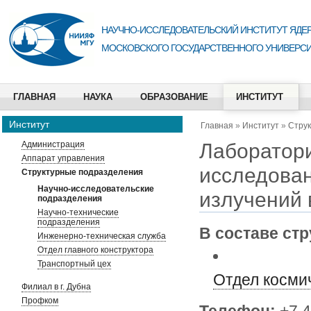
НАУЧНО-ИССЛЕДОВАТЕЛЬСКИЙ ИНСТИТУТ ЯДЕР
МОСКОВСКОГО ГОСУДАРСТВЕННОГО УНИВЕРСИ
ГЛАВНАЯ
НАУКА
ОБРАЗОВАНИЕ
ИНСТИТУТ
Институт
Главная
»
Институт
»
Стру
Лаборатори
Администрация
Аппарат управления
исследован
Структурные подразделения
Научно-исследовательские
излучений 
подразделения
Научно-технические
подразделения
В составе ст
Инженерно-техническая служба
Отдел главного конструктора
Транспортный цех
Отдел косми
Филиал в г. Дубна
Профком