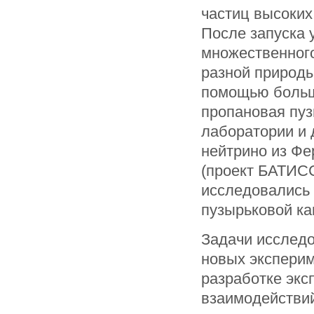
частиц высоких
После запуска 
множественного
разной природы
помощью больш
пропановая пуз
лаборатории и 
нейтрино из Фе
(проект БАТИСС
исследовались
пузырьковой ка
Задачи исследо
новых эксперим
разработке эк
взаимодействи