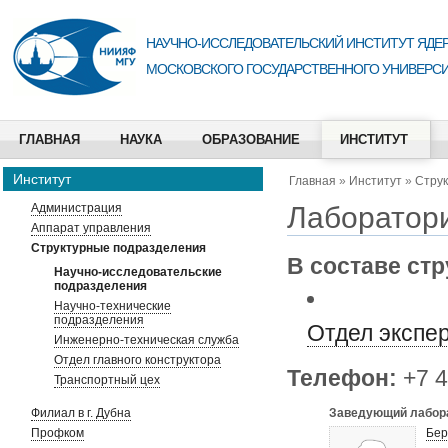
НАУЧНО-ИССЛЕДОВАТЕЛЬСКИЙ ИНСТИТУТ ЯДЕР
МОСКОВСКОГО ГОСУДАРСТВЕННОГО УНИВЕРСИ
ГЛАВНАЯ
НАУКА
ОБРАЗОВАНИЕ
ИНСТИТУТ
Институт
Главная
»
Институт
»
Стру
Лаборатори
Администрация
Аппарат управления
Структурные подразделения
В составе ст
Научно-исследовательские
подразделения
Научно-технические
подразделения
Отдел экспе
Инженерно-техническая служба
Отдел главного конструктора
Телефон:
+7 4
Транспортный цех
Филиал в г. Дубна
Заведующий лабор
Профком
Бер