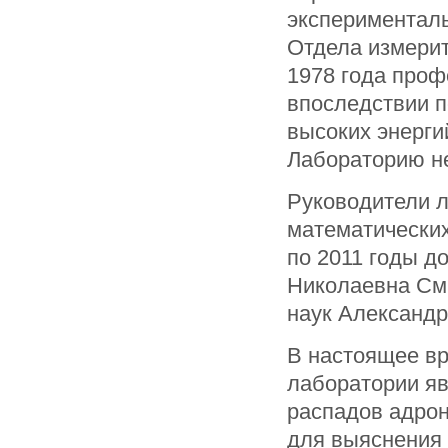
эксперименталь
Отдела измерит
1978 года про
впоследствии 
высоких энерги
Лабораторию н
Руководители л
математических
по 2011 годы д
Николаевна Сми
наук Александр
В настоящее в
лаборатории яв
распадов адрон
для выяснения 