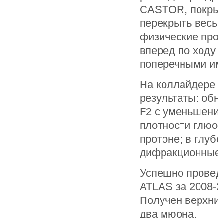
CASTOR, покры
перекрыть весь
физические пр
вперед по ходу
поперечными и
На коллайдере
результаты: об
F2 с уменьшени
плотности глюо
протоне; в глу
дифракционные
Успешно провед
ATLAS за 2008-
Получен верхни
два мюона.