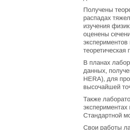
Получены теоре
распадах тяже
изучения физик
оценены сечен
экспериментов
теоретическая 
В планах лабор
данных, получе
HERA), для про
высочайшей точ
Также лаборато
экспериментах
Стандартной мо
Свои работы ла