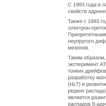
С 1993 года в 
свойств адроно
Также с 1993 г
электрон-прот
Приоритетными
неупругого диф
мезонов.
Таким образом,
эксперимент AT
тонких дрейфов
разработку мат
(HLT) и развит
редких распадо
является разви
распадов β-адр