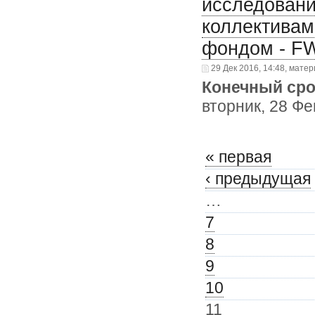
исследован
коллективам
фондом - F
29 Дек 2016, 14:48, матер
Конечный сро
вторник, 28 Фе
« первая
‹ предыдущая
…
7
8
9
10
11