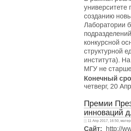
университете 
созданию новы
Лаборатории б
подразделений
конкурсной ос
структурной е
института). Н
МГУ не старше 4
Конечный сро
четверг, 20 Ап
Премии През
инноваций д
11 Апр 2017, 16:50, мате
Сайт:
http://w