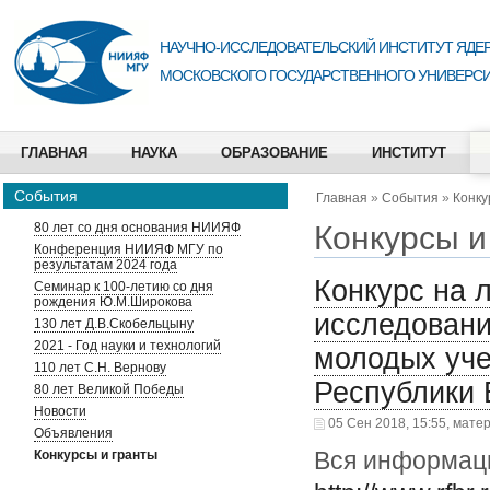
НАУЧНО-ИССЛЕДОВАТЕЛЬСКИЙ ИНСТИТУТ ЯДЕР
МОСКОВСКОГО ГОСУДАРСТВЕННОГО УНИВЕРСИ
ГЛАВНАЯ
НАУКА
ОБРАЗОВАНИЕ
ИНСТИТУТ
События
Главная
»
События
»
Конку
Конкурсы и
80 лет со дня основания НИИЯФ
Конференция НИИЯФ МГУ по
результатам 2024 года
Конкурс на 
Семинар к 100-летию со дня
рождения Ю.М.Широкова
исследовани
130 лет Д.В.Скобельцыну
2021 - Год науки и технологий
молодых уче
110 лет С.Н. Вернову
Республики 
80 лет Великой Победы
Новости
05 Сен 2018, 15:55, мате
Объявления
Вся информаци
Конкурсы и гранты