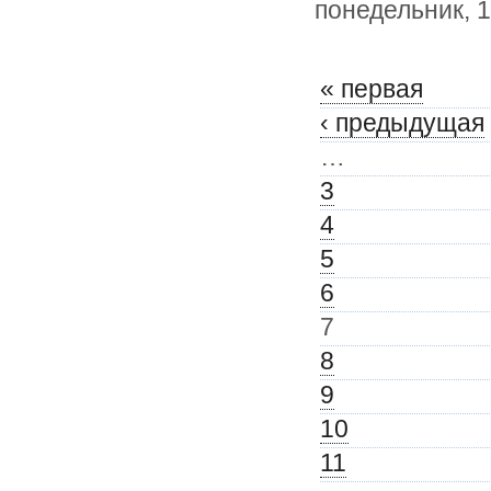
понедельник, 
« первая
‹ предыдущая
…
3
4
5
6
7
8
9
10
11