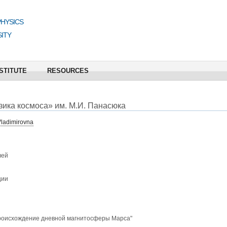
PHYSICS
ITY
STITUTE
RESOURCES
ика космоса» им. М.И. Панасюка
 Vladimirovna
чей
ции
происхождение дневной магнитосферы Марса"