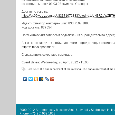
по специальности 01.03.03 «Физика Солнца»
Доступ по ссылке:
https://us06web.zoom.us/j/83371071883?pwd=d1JLN3R2bWZB
Идентификатор конференции:: 833 7107 1883
Код доступа: 877554
По техническим вопросам подключения обращайтесь по адрес
Вы можете следить за объявлениями о предстоящих семинарах
https://t.me/sinpseminar
С уважением, секретарь семинара
Event dates:
Wednesday, 20 April, 2022 - 15:00
Post type:
The announcement of the meeting
,
The announcement of the 
2000-2012 © Lomonosov Moscow State University Skobeltsyn Institu
Phone: +7(495) 939 1818