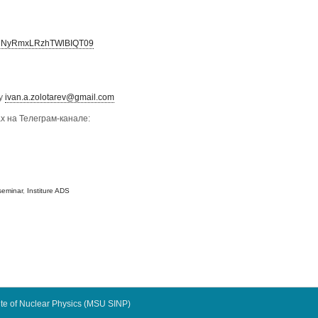
THNyRmxLRzhTWlBIQT09
у
ivan.a.zolotarev@gmail.com
 на Телеграм-канале:
seminar
,
Institure ADS
te of Nuclear Physics (MSU SINP)