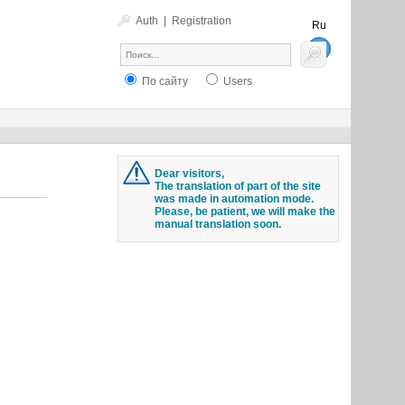
Auth
|
Registration
Ru
En
По сайту
Users
Dear visitors,
The translation of part of the site
was made in automation mode.
Please, be patient, we will make the
manual translation soon.