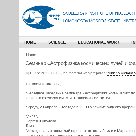
SKOBELTSYN INSTITUTE OF NUCLEAR 
LOMONOSOV MOSCOW STATE UNIVERS
HOME
SCIENCE
EDUCATIONAL WORK
IN
Home
Семинар «Астрофизика космических лучей и физ
19 Apr 2022, 06:02, the material was prepared:
Nikitina Victoria
Уважаемые коллеги,
очередное заседание семинара «Астрофизика космических лу
и физика космоса» им. М.И. Панасюка состоится
в среду, 20 апреля 2022 года в 15-00 в режиме видеоконферен
доклад
Сергея Шувалова
Тема:
"Исследование аномалий горячего потока у Земли и Марса и 
по материалам кандидатской диссертации